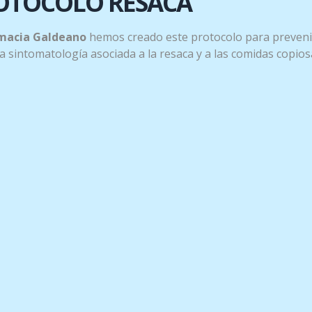
OTOCOLO RESACA
o lifting. Reafirma y tensa.
osa al amanecer. Testado bajo control dermatológico.
macia Galdeano
hemos creado este protocolo para preveni
 la sintomatología asociada a la resaca y a las comidas copios