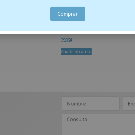
Comprar
RFECCIONES 40 ML CERAVE
bio10 forte M-lasma Bella Aurora 30 ml
39.95
€
Añadir al carrito