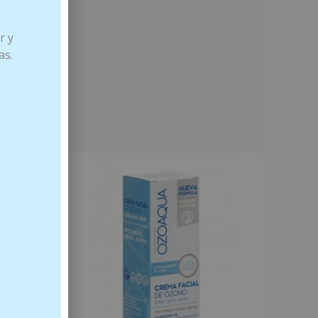
r y
as.