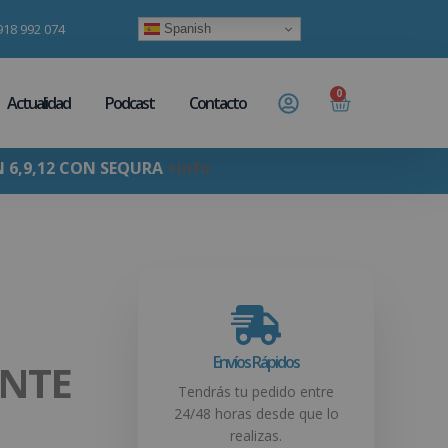
918 992 074
Spanish
0
Actualidad
Podcast
Contacto
N 6,9,12 CON SEQURA
+info
Envíos Rápidos
NTE
Tendrás tu pedido entre
24/48 horas desde que lo
realizas.