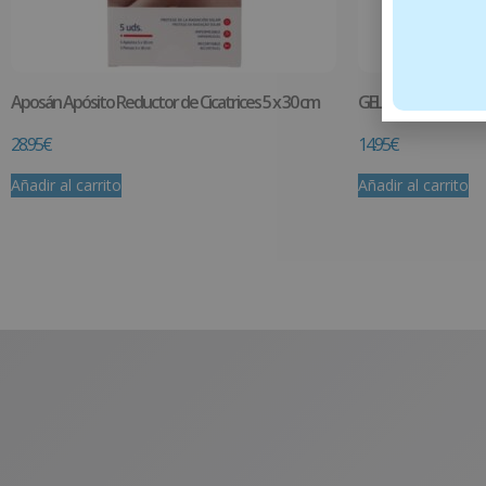
Aposán Apósito Reductor de Cicatrices 5 x 30 cm
GEL CONTROL IMPE
28.95
€
14.95
€
Añadir al carrito
Añadir al carrito