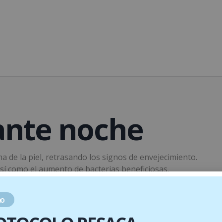
ante noche
 de la piel, retrasando los signos de envejecimiento.
 así como el aumento de bacterias beneficiosas.
física.
eradora durante la noche.
o
iento de los tejidos del rostro, cuello y escote.