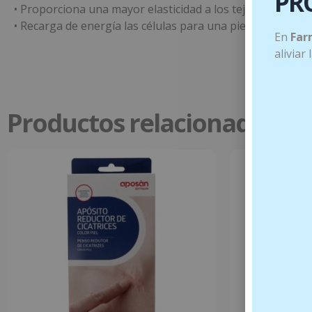
PR
• Proporciona una mayor elasticidad a los tejidos con efect
• Recarga de energía las células para una piel más lumin
En
Far
aliviar
Productos relacionados