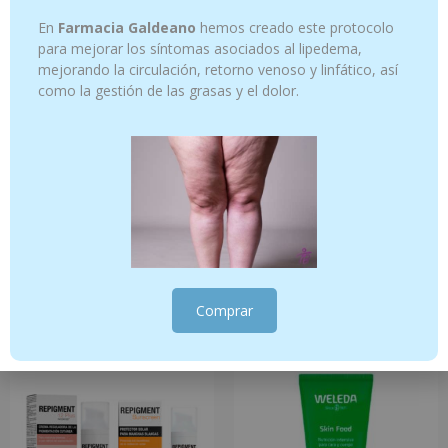
En
Farmacia Galdeano
hemos creado este protocolo
para mejorar los síntomas asociados al lipedema,
mejorando la circulación, retorno venoso y linfático, así
como la gestión de las grasas y el dolor.
BELLA AURORA CREMA NOCHE
BELLA AURORA SUBLIME – CREMA
REPARADORA ANTIEDAD K_ALMA 50ML
NOCHE REAFIRMANTE 50 ML
25.95
€
29.95
€
Añadir al carrito
Añadir al carrito
Comprar