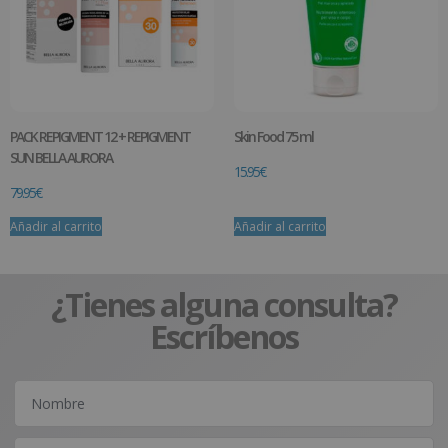
PACK REPIGMENT 12 + REPIGMENT
Skin Food 75 ml
SUN BELLA AURORA
15.95
€
79.95
€
Añadir al carrito
Añadir al carrito
¿Tienes alguna consulta?
Escríbenos