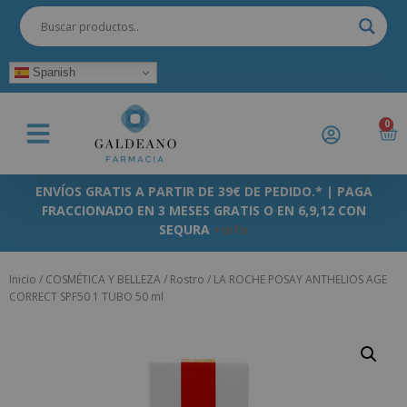
Spanish
0
ENVÍOS GRATIS A PARTIR DE 39€ DE PEDIDO.* | PAGA
FRACCIONADO EN 3 MESES GRATIS O EN 6,9,12 CON
SEQURA
+info
Inicio
/
COSMÉTICA Y BELLEZA
/
Rostro
/ LA ROCHE POSAY ANTHELIOS AGE
CORRECT SPF50 1 TUBO 50 ml