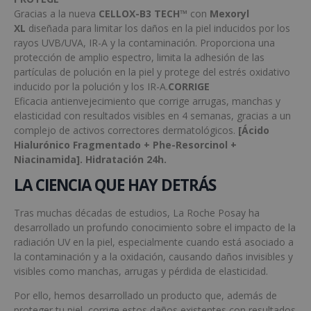
Gracias a la nueva
CELLOX-B3 TECH™
con
Mexoryl
XL
diseñada para limitar los daños en la piel inducidos por los
rayos UVB/UVA, IR-A y la contaminación. Proporciona una
protección de amplio espectro, limita la adhesión de las
partículas de polución en la piel y protege del estrés oxidativo
inducido por la polución y los IR-A.
CORRIGE
Eficacia antienvejecimiento que corrige arrugas, manchas y
elasticidad con resultados visibles en 4 semanas, gracias a un
complejo de activos correctores dermatológicos.
[Ácido
Hialurónico Fragmentado + Phe-Resorcinol +
Niacinamida]. Hidratación 24h.
LA CIENCIA QUE HAY DETRÁS
Tras muchas décadas de estudios, La Roche Posay ha
desarrollado un profundo conocimiento sobre el impacto de la
radiación UV en la piel, especialmente cuando está asociado a
la contaminación y a la oxidación, causando daños invisibles y
visibles como manchas, arrugas y pérdida de elasticidad.
Por ello, hemos desarrollado un producto que, además de
proteger tu piel, corrige estos daños existentes con resultados