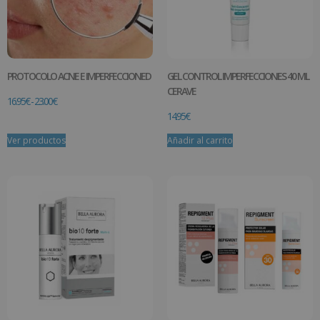
PROTOCOLO ACNE E IMPERFECCIONED
GEL CONTROL IMPERFECCIONES 40 ML
CERAVE
16.95
€
-
23.00
€
14.95
€
Ver productos
Añadir al carrito