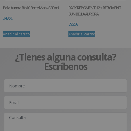
Bella Aurora Bio10 Forte Mark-S 30 ml
PACK REPIGMENT 12 + REPIGMENT
SUN BELLA AURORA
34.95
€
79.95
€
Añadir al carrito
Añadir al carrito
¿Tienes alguna consulta?
Escríbenos