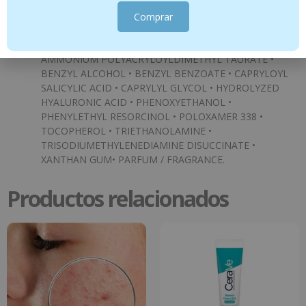
CROSSPOLYMER • TEREPHTHALYLIDENE DICAMPHOR
SULFONIC ACID • POTASSIUMCETYL PHOSPHATE •
Comprar
DROMETRIZOLE TRISILOXANE • PEG-100 STEARATE •
STEARYL ALCOHOL • GLYCERYL STEARATE •
AMMONIUM POLYACRYLOYLDIMETHYL TAURATE •
BENZYL ALCOHOL • BENZYL BENZOATE • CAPRYLOYL
SALICYLIC ACID • CAPRYLYL GLYCOL • HYDROLYZED
HYALURONIC ACID • PHENOXYETHANOL •
PHENYLETHYL RESORCINOL • POLOXAMER 338 •
TOCOPHEROL • TRIETHANOLAMINE •
TRISODIUMETHYLENEDIAMINE DISUCCINATE •
XANTHAN GUM• PARFUM / FRAGRANCE.
Productos relacionados