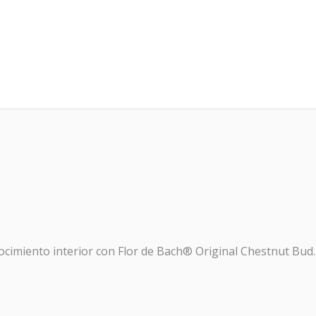
o
ocimiento interior con Flor de Bach® Original Chestnut Bud.
OTOCOLO RESACA
macia Galdeano
hemos creado este protocolo para preveni