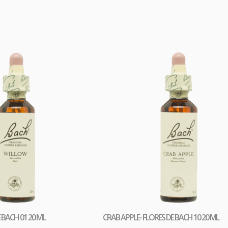
 la sintomatología asociada a la resaca y a las comidas copios
 BACH 01 20 ML
CRAB APPLE- FLORES DE BACH 10 20 ML
Comprar