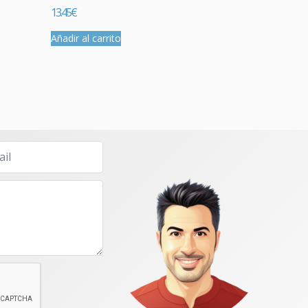
13.45
€
Añadir al carrito