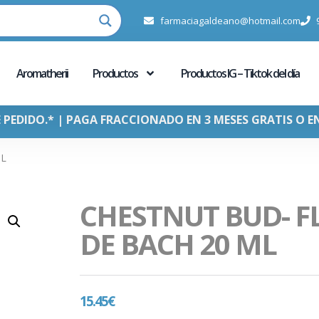
farmaciagaldeano@hotmail.com
Aromatherii
Productos
Productos IG – Tiktok del día
E PEDIDO.* | PAGA FRACCIONADO EN 3 MESES GRATIS O E
ML
CHESTNUT BUD- F
DE BACH 20 ML
15.45
€