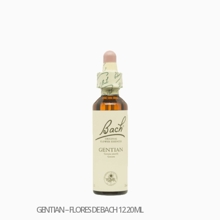
as.
GENTIAN – FLORES DE BACH 12 20 ML