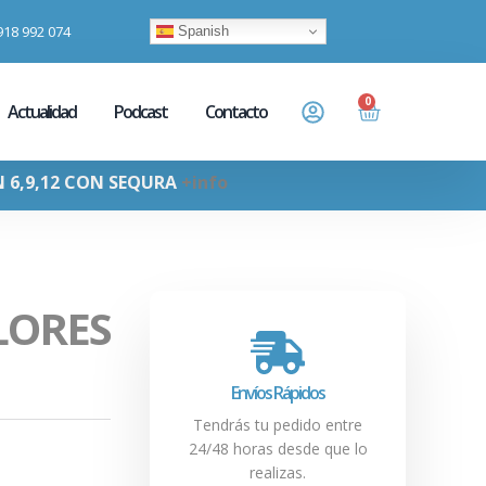
918 992 074
Spanish
0
Actualidad
Podcast
Contacto
N 6,9,12 CON SEQURA
+info
LORES
Envíos Rápidos
Tendrás tu pedido entre
24/48 horas desde que lo
realizas.