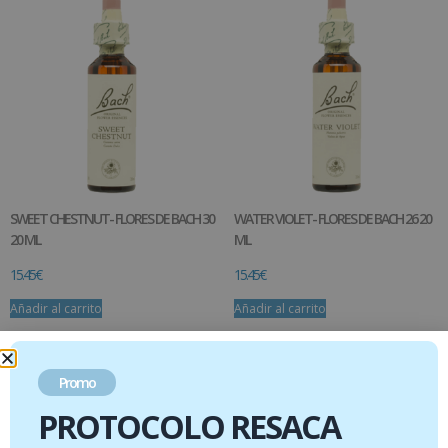
SWEET CHESTNUT- FLORES DE BACH 30
WATER VIOLET- FLORES DE BACH 26 20
20 ML
ML
15.45
€
15.45
€
Añadir al carrito
Añadir al carrito
Promo
PROTOCOLO RESACA