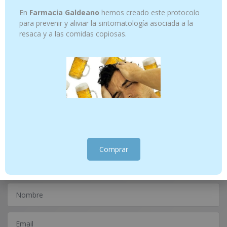
En
Farmacia Galdeano
hemos creado este protocolo
para prevenir y aliviar la sintomatología asociada a la
resaca y a las comidas copiosas.
WILLOW- FLORES DE BACH 01 20 ML
GENTIAN – FLORES DE BACH 12 20 ML
15.45
€
13.45
€
Añadir al carrito
Añadir al carrito
¿Tienes alguna consulta?
Comprar
Escríbenos