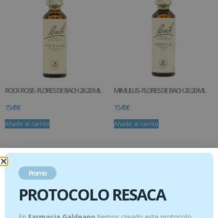
ROCK ROSE- FLORES DE BACH 26 20 ML
MIMULUS- FLORES DE BACH 20 20 ML
15.45
€
15.45
€
Añadir al carrito
Añadir al carrito
Promo
PROTOCOLO RESACA
En
Farmacia Galdeano
hemos creado este protocolo