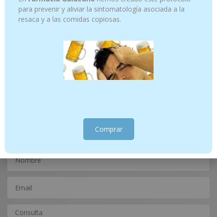
para prevenir y aliviar la sintomatología asociada a la
resaca y a las comidas copiosas.
PINE- FLORES DE BACH 24 20 ML
GENTIAN – FLORES DE BACH 12 20 ML
15.45
€
13.45
€
Añadir al carrito
Añadir al carrito
¿Tienes alguna consulta?
Escríbenos
Comprar