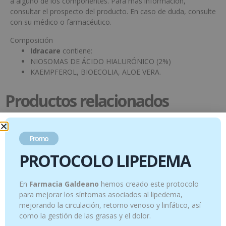
a alguno de los componentes. Para más información,
consultar el prospecto del producto. En caso de duda, consulte
con su médico o farmacéutico.
Composición
Idracare
contiene:
NIOSOMAS DE ÁCIDO HIALURÓNICO (2%)
KAEMPFEROL, BIOECOLIA, ALOE VERA.
Productos relacionados
Promo
PROTOCOLO LIPEDEMA
En
Farmacia Galdeano
hemos creado este protocolo
para mejorar los síntomas asociados al lipedema,
mejorando la circulación, retorno venoso y linfático, así
como la gestión de las grasas y el dolor.