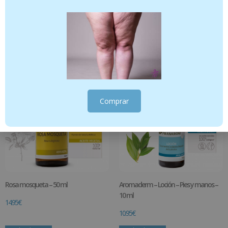
ACEITE OZONIZADO 15ml
Zanahoria – 50 ml
14.95
€
9.95
€
Añadir al carrito
Añadir al carrito
Comprar
Rosa mosqueta – 50 ml
Aromaderm – Loción – Pies y manos –
10 ml
14.95
€
10.95
€