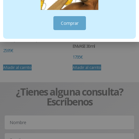
Comprar
Ozoaqua Crema corporal 500ml
PERIOKIN HYALURONIC 1% GEL 1
ENVASE 30 ml
25.95
€
17.95
€
Añadir al carrito
Añadir al carrito
¿Tienes alguna consulta?
Escríbenos