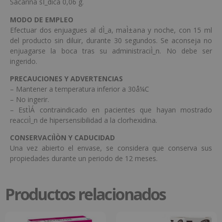
Sacarina sÌ_dica 0,06 g.
MODO DE EMPLEO
Efectuar dos enjuagues al dÌ_a, maÌ±ana y noche, con 15 ml
del producto sin diluir, durante 30 segundos. Se aconseja no
enjuagarse la boca tras su administraciÌ_n. No debe ser
ingerido.
PRECAUCIONES Y ADVERTENCIAS
– Mantener a temperatura inferior a 30å¼C
– No ingerir.
– EstÌÁ contraindicado en pacientes que hayan mostrado
reacciÌ_n de hipersensibilidad a la clorhexidina.
CONSERVACIÌÒN Y CADUCIDAD
Una vez abierto el envase, se considera que conserva sus
propiedades durante un periodo de 12 meses.
Productos relacionados