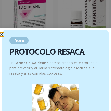
Promo
PROTOCOLO RESACA
Lactibiane Buccodental 30
Mirto verde – 5 ml
comprimidos
14.95
€
En
Farmacia Galdeano
hemos creado este protocolo
16.95
€
para prevenir y aliviar la sintomatología asociada a la
resaca y a las comidas copiosas.
Añadir al carrito
Añadir al carrito