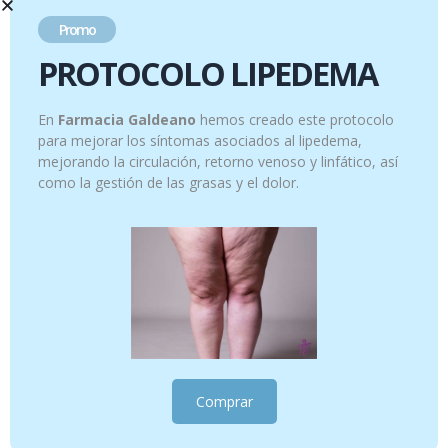
10.95
€
9.95
€
Promo
PROTOCOLO LIPEDEMA
Añadir al carrito
Añadir al carrito
En
Farmacia Galdeano
hemos creado este protocolo
para mejorar los síntomas asociados al lipedema,
mejorando la circulación, retorno venoso y linfático, así
como la gestión de las grasas y el dolor.
FLUOR KIN CALCIO INF COL 500ML
GINGIKIN PLUS ENJUAGUE 500 ML
12.50
€
12.95
€
Comprar
Añadir al carrito
Añadir al carrito