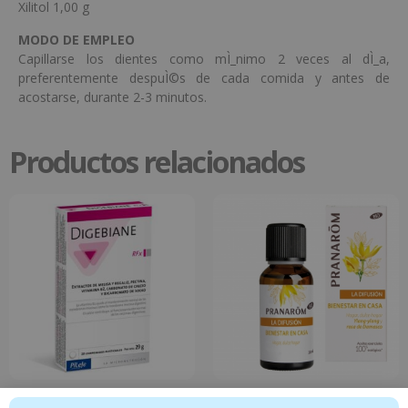
Xilitol 1,00 g
MODO DE EMPLEO
Capillarse los dientes como mÌ_nimo 2 veces al dÌ_a,
preferentemente despuÌ©s de cada comida y antes de
acostarse, durante 2-3 minutos.
Productos relacionados
Digebiane RFx 20 comprimidos
Difusión – Bienestar en casa – 30 ml