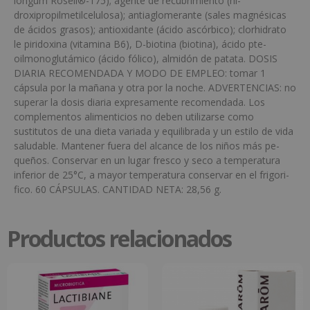
longum Rosell®-175); agente de recubrimiento (hi-
droxipropilmetilcelulosa); antiaglomerante (sales magnésicas
de ácidos grasos); antioxidante (ácido ascórbico); clorhidrato
le piridoxina (vitamina B6), D-biotina (biotina), ácido pte-
oilmonoglutámico (ácido fólico), almidón de patata. DOSIS
DIARIA RECOMENDADA Y MODO DE EMPLEO: tomar 1
cápsula por la mañana y otra por la noche. ADVERTENCIAS: no
superar la dosis diaria expresamente recomendada. Los
complementos alimenticios no deben utilizarse como
sustitutos de una dieta variada y equilibrada y un estilo de vida
saludable. Mantener fuera del alcance de los niños más pe-
queños. Conservar en un lugar fresco y seco a temperatura
inferior de 25°C, a mayor temperatura conservar en el frigori-
fico. 60 CÁPSULAS. CANTIDAD NETA: 28,56 g.
Productos relacionados