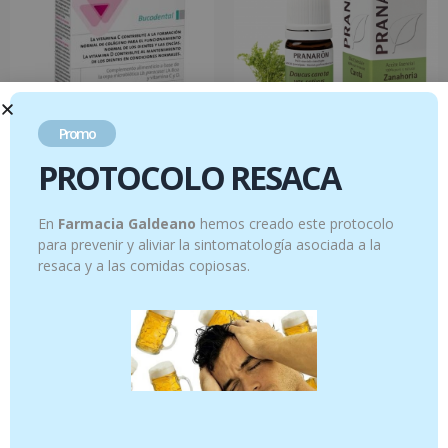
Promo
Lactibiane Buccodental 30
Zanahoria – 5ml
PROTOCOLO RESACA
comprimidos
10.95
€
16.95
€
En
Farmacia Galdeano
hemos creado este protocolo
para prevenir y aliviar la sintomatología asociada a la
Añadir al carrito
Añadir al carrito
resaca y a las comidas copiosas.