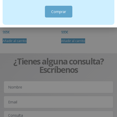
Comprar
INSECTDHU ROLL-ON 10 ML
INSECTDHU GEL 20 G
9.95
€
9.95
€
Añadir al carrito
Añadir al carrito
¿Tienes alguna consulta?
Escríbenos