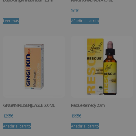
5.61
€
Leer más
Añadir al carrito
GINGIKIN PLUS ENJUAGUE 500 ML
Rescue Remedy 20 ml
12.95
€
19.95
€
Añadir al carrito
Añadir al carrito