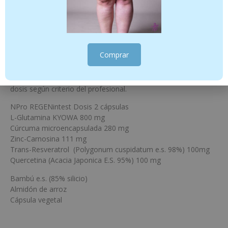
inmunitario. La síntesis de proteínas, en la que el zinc juega un
papel clave, es fundamental para la regeneración de los
tejidos. *El zinc juega un papel clave en la síntesis de
proteínas, proceso fundamental para la regeneración de los
tejidos.
Comprar
Modo de empleo:
Tomar dos cápsulas preferiblemente media
hora antes de
cualquier comida principal. Aumentar la
dosis según criterio del
profesional.
NPro REGENintest Dosis 2 cápsulas
L-Glutamina KYOWA 800 mg
Cúrcuma microencapsulada 280 mg
Zinc-Carnosina 111 mg
Trans-Resveratrol (Polygonum cuspidatum e.s. 98%) 100mg
Quercetina (Acacia Japonica E.S. 95%) 100 mg
Bambú e.s. (85% silicio)
Almidón de arroz
Cápsula vegetal