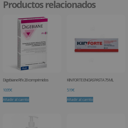
Productos relacionados
Digebiane RFx 20 comprimidos
KIN FORTE ENCIAS PASTA 75 ML
10.95
€
5.19
€
Añadir al carrito
Añadir al carrito