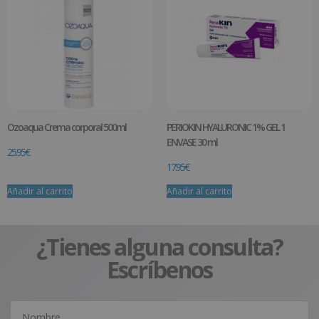
Ozoaqua Crema corporal 500ml
PERIOKIN HYALURONIC 1% GEL 1
ENVASE 30 ml
25.95
€
17.95
€
Añadir al carrito
Añadir al carrito
¿Tienes alguna consulta?
Escríbenos