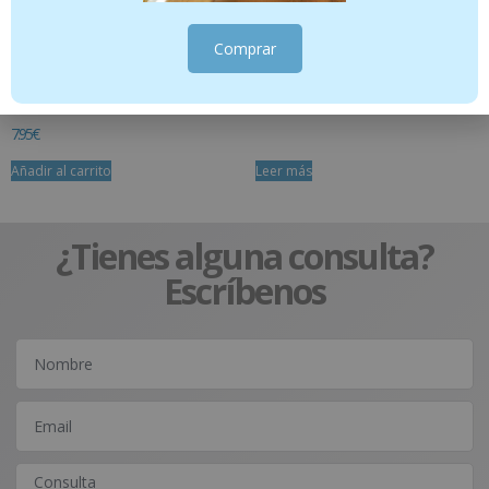
Comprar
Fluor Kin Enjuague infantil 500
PERIO KIN GEL CLORHEXID 0,20%
7.95
€
Añadir al carrito
Leer más
¿Tienes alguna consulta?
Escríbenos