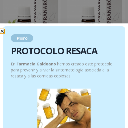
Promo
PROTOCOLO RESACA
Zanahoria – 5ml
Ajedrea – 5 ml sumidad florida
10.95
€
12.26
€
En
Farmacia Galdeano
hemos creado este protocolo
para prevenir y aliviar la sintomatología asociada a la
Añadir al carrito
Añadir al carrito
resaca y a las comidas copiosas.