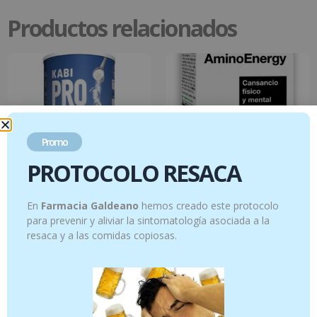
Productos relacionados
Promo
PROTOCOLO RESACA
En
Farmacia Galdeano
hemos creado este protocolo
Kabi Proteína Polvo Sabor Neutro, 300 g
AMINOENERGY 56 CAPSULAS
para prevenir y aliviar la sintomatología asociada a la
resaca y a las comidas copiosas.
26.95
€
21.90
€
Añadir al carrito
Añadir al carrito