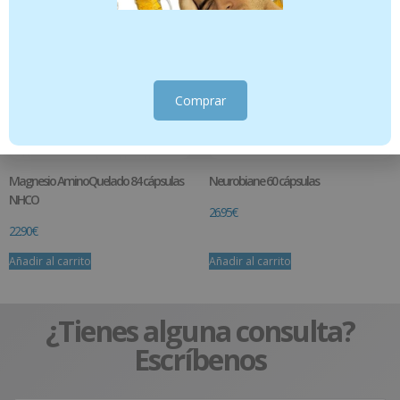
Comprar
Magnesio AminoQuelado 84 cápsulas
Neurobiane 60 cápsulas
NHCO
26.95
€
22.90
€
Añadir al carrito
Añadir al carrito
¿Tienes alguna consulta?
Escríbenos