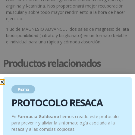
arginina y l-carnitina. Nos proporcionará mejor recuperación
muscular y sobre todo mayor rendimiento a la hora de hacer
ejercicio.
1 ud de MAGNESIO ADVANCE , dos sales de magnesio de lata
biodisponibilidad ( citrato y bisglicinato) en un formato bebible
e individual para una rápida y cómoda absorción.
Productos relacionados
Promo
PROTOCOLO RESACA
En
Farmacia Galdeano
hemos creado este protocolo
para prevenir y aliviar la sintomatología asociada a la
resaca y a las comidas copiosas.