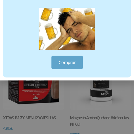
Aminobalance 70 caps NHCO
KABI CONTROL SABOR CHOCOLATE
400G
22.00
€
24.95
€
Añadir al carrito
Añadir al carrito
Comprar
XTRASLIM 700 MEN 120 CAPSULAS
Magnesio AminoQuelado 84 cápsulas
NHCO
43.95
€