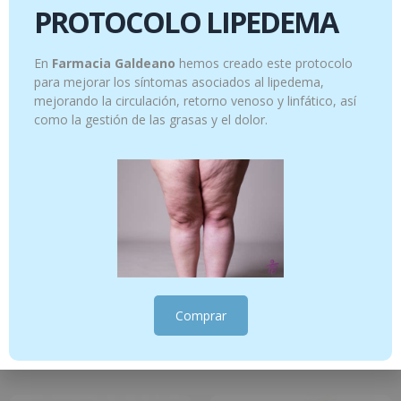
PROTOCOLO LIPEDEMA
Productos relacionados
En
Farmacia Galdeano
hemos creado este protocolo
para mejorar los síntomas asociados al lipedema,
mejorando la circulación, retorno venoso y linfático, así
como la gestión de las grasas y el dolor.
RECONNECT 30 COMPRIMIDOS
Kabi Proteína Polvo Sabor Neutro, 300 g
Comprar
33.95
€
26.95
€
Añadir al carrito
Añadir al carrito