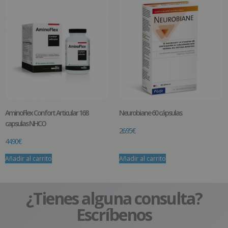
AminoFlex Confort Articular 168
Neurobiane 60 cápsulas
capsulas NHCO
26.95
€
44.90
€
Añadir al carrito
Añadir al carrito
¿Tienes alguna consulta?
Escríbenos