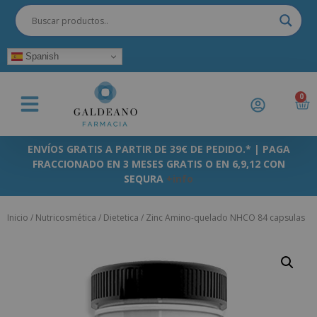
Spanish
0
ENVÍOS GRATIS A PARTIR DE 39€ DE PEDIDO.* | PAGA
FRACCIONADO EN 3 MESES GRATIS O EN 6,9,12 CON
SEQURA
+info
Inicio
/
Nutricosmética
/
Dietetica
/ Zinc Amino-quelado NHCO 84 capsulas