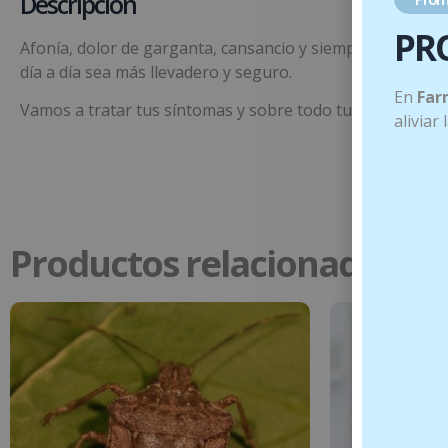
Descripción
PR
Afonía, dolor de garganta, cansancio y siempre resfriado
día a día sea más llevadero y seguro.
En
Far
Vamos a tratar tus síntomas y sobre todo tu ambiente!!
aliviar
Productos relacionados