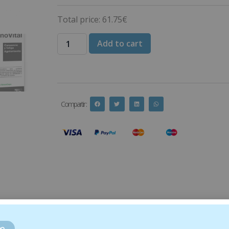
Total price:
61.75
€
Add to cart
Compartir :
o