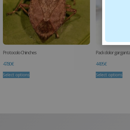
Protocolo Chinches
Pack dolor gargant
47.80
€
44.95
€
Select options
Select options