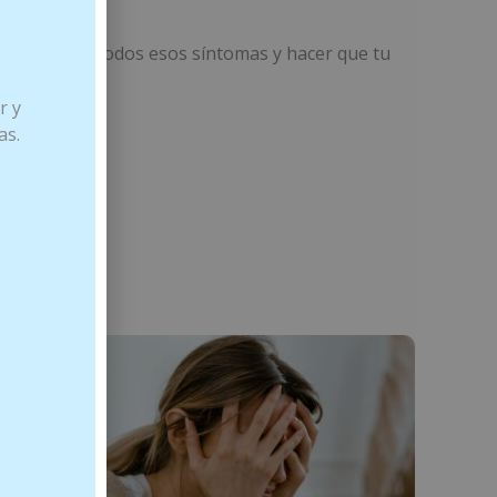
para aliviar todos esos síntomas y hacer que tu
r y
as.