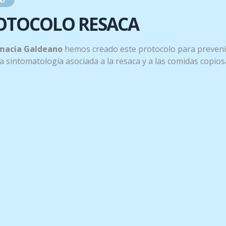
OTOCOLO RESACA
 en esta época por tu trabajo?? Hemos creado un protocolo 
macia Galdeano
hemos creado este protocolo para preveni
 la sintomatología asociada a la resaca y a las comidas copios