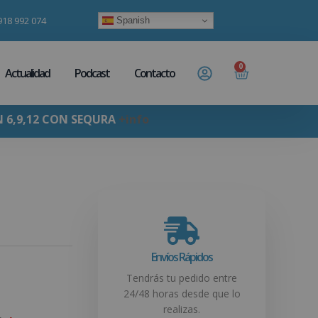
918 992 074
Spanish
0
Actualidad
Podcast
Contacto
N 6,9,12 CON SEQURA
+info
Envíos Rápidos
Tendrás tu pedido entre
24/48 horas desde que lo
realizas.