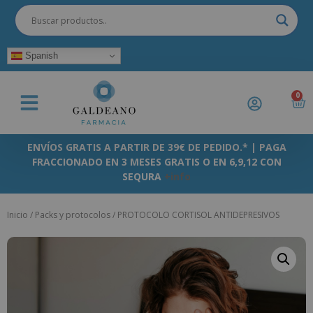
Spanish
0
ENVÍOS GRATIS A PARTIR DE 39€ DE PEDIDO.* | PAGA
FRACCIONADO EN 3 MESES GRATIS O EN 6,9,12 CON
SEQURA
+info
Inicio
/
Packs y protocolos
/ PROTOCOLO CORTISOL ANTIDEPRESIVOS