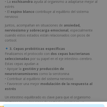
• La
eschisandra
ayuda al organismo a adaptarse mejor al
estrés
• El
espino blanco
contribuye al equilibrio del sistema
nervioso
Juntos, acompañan en situaciones de
ansiedad,
nerviosismo y sobrecarga emocional
, especialmente
cuando estos estados están relacionados con picos de
cortisol.
3. Cepas probióticas específicas
Finalizamos el protocolo con
dos cepas bacterianas
seleccionadas
por su papel en el eje intestino–cerebro.
Estas cepas ayudan a:
• Apoyar la
gestión y producción de
neurotransmisores
como la serotonina
• Contribuir al equilibrio del sistema nervioso
• Favorecer una mejor
modulación de la respuesta al
estrés
Un intestino equilibrado es clave para que el organismo
gestione mejor los picos de cortisol y mantenga un