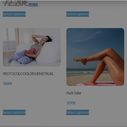
72.20
€
69.95
€
Select options
Select options
PROTOCOLO DOLOR MENSTRUAL
59.80
€
Pack Solar
50.95
€
Select options
Select options