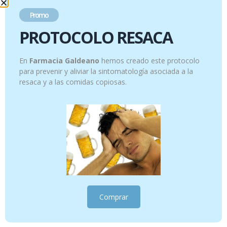
funcionamiento más estable.
Promo
Un protocolo pensado para acompañar, regular y
equilibrar
, siempre como apoyo nutricional y dentro de un
PROTOCOLO RESACA
abordaje personalizado.
En
Farmacia Galdeano
hemos creado este protocolo
Productos relacionados
para prevenir y aliviar la sintomatología asociada a la
resaca y a las comidas copiosas.
¡Oferta!
Comprar
PACK TOS SECA
Protocolo SIBO
27.15
€