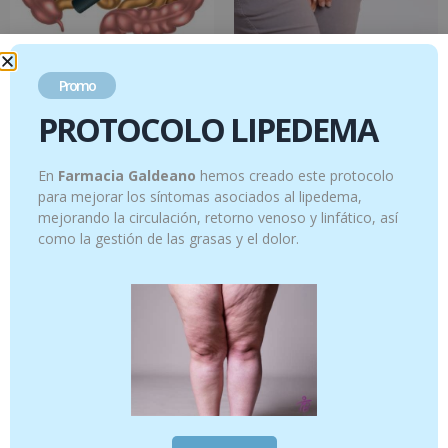
Promo
Protocolo SIBO
Protocolo Infecciones Orina
PROTOCOLO LIPEDEMA
72.20
€
12.95
€
-
22.95
€
69.95
€
En
Farmacia Galdeano
hemos creado este protocolo
Select options
Ver productos
para mejorar los síntomas asociados al lipedema,
mejorando la circulación, retorno venoso y linfático, así
como la gestión de las grasas y el dolor.