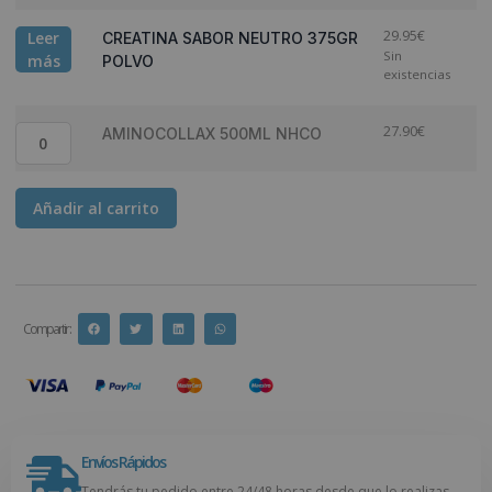
29.95
€
Leer
CREATINA SABOR NEUTRO 375GR
Sin
más
POLVO
existencias
27.90
€
AMINOCOLLAX 500ML NHCO
Añadir al carrito
Compartir :
Envíos Rápidos
Tendrás tu pedido entre 24/48 horas desde que lo realizas.