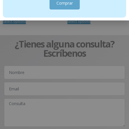
Protocolo Chinches
Protocolo Articulaciones (3 meses)
Comprar
47.80
€
79.95
€
Select options
Select options
¿Tienes alguna consulta?
Escríbenos