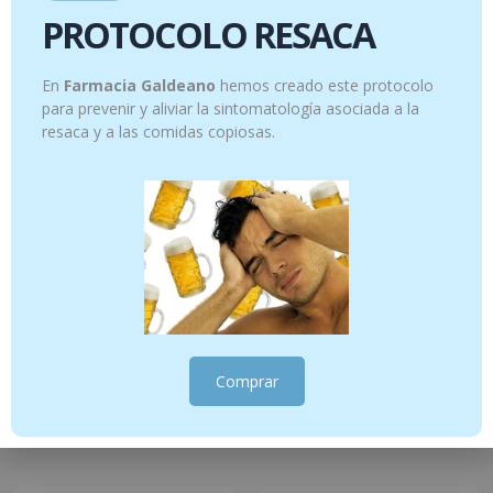
PROTOCOLO RESACA
Productos relacionados
En
Farmacia Galdeano
hemos creado este protocolo
para prevenir y aliviar la sintomatología asociada a la
resaca y a las comidas copiosas.
Enebro común – 5 ml
Canela de Ceilán – 5 ml
Comprar
12.95
€
16.95
€
Añadir al carrito
Añadir al carrito