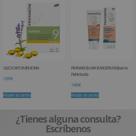
OLEOCAPS 9 MEMORIA
PRANAROM AROMADERM Bálsamo
Piel Irritada
13.95
€
14.95
€
Añadir al carrito
Añadir al carrito
¿Tienes alguna consulta?
Escríbenos