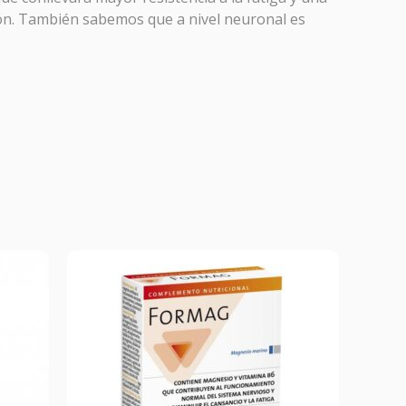
ión. También sabemos que a nivel neuronal es
r y
as.