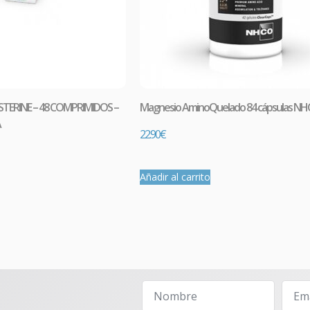
Comprar
OSTERINE – 48 COMPRIMIDOS –
Magnesio AminoQuelado 84 cápsulas N
A
22.90
€
Añadir al carrito