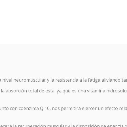
nivel neuromuscular y la resistencia a la fatiga aliviando t
 absorción total de esta, ya que es una vitamina hidrosolu
nto con coenzima Q 10, nos permitirá ejercer un efecto rel
cerá la recuperación muscular y la disposición de energía qu
o