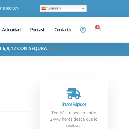
918 992 074
Spanish
0
Actualidad
Podcast
Contacto
N 6,9,12 CON SEQURA
+info
Envíos Rápidos
Tendrás tu pedido entre
24/48 horas desde que lo
realizas.