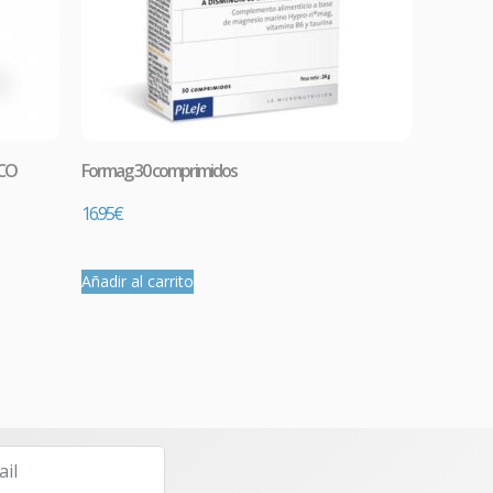
HCO
Formag 30 comprimidos
16.95
€
Añadir al carrito