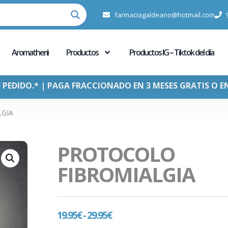
farmaciagaldeano@hotmail.com
Aromatherii
Productos
Productos IG – Tiktok del día
E PEDIDO.* | PAGA FRACCIONADO EN 3 MESES GRATIS O E
LGIA
PROTOCOLO
FIBROMIALGIA
19.95
€
-
29.95
€