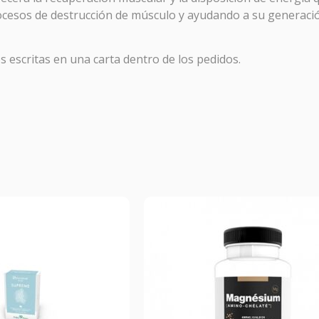
rocesos de destrucción de músculo y ayudando a su generac
OTOCOLO RESACA
 escritas en una carta dentro de los pedidos.
macia Galdeano
hemos creado este protocolo para preveni
 la sintomatología asociada a la resaca y a las comidas copios