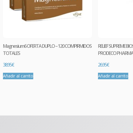
Magnesium6 OFERTA DUPLO – 120 COMPIRMIDOS
RELIEF SUPREME BI
TOTALES
PRODECO PHARM
38.95
€
26.95
€
Añadir al carrito
Añadir al carrito