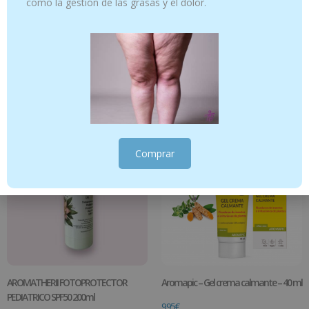
como la gestión de las grasas y el dolor.
PACK PICADURAS PRANAROM
AROMATHERII FOTOPROTECTOR
9.95
€
-
16.95
€
MINERAL PEDIATRICO SPF50 50ml
19.95
€
Ver productos
Añadir al carrito
Comprar
AROMATHERII FOTOPROTECTOR
Aromapic – Gel crema calmante – 40 ml
PEDIATRICO SPF50 200ml
9.95
€