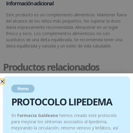
Información adicional
Este producto es un complemento alimenticio. Mantener fuera
del alcance de los niños más pequeños. No superar la dosis
diaria expresamente recomendada. Almacenar en un lugar
fresco y seco. Los complementos alimenticios no son
sustitutos de una dieta equilibrada. Se recomienda tener una
dieta equilibrada y variada y un estilo de vida saludable.
Productos relacionados
Promo
PROTOCOLO LIPEDEMA
En
Farmacia Galdeano
hemos creado este protocolo
para mejorar los síntomas asociados al lipedema,
mejorando la circulación, retorno venoso y linfático, así