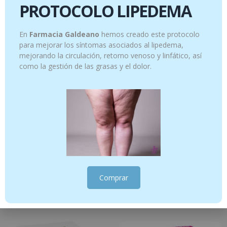
PROTOCOLO LIPEDEMA
Productos relacionados
En
Farmacia Galdeano
hemos creado este protocolo
para mejorar los síntomas asociados al lipedema,
mejorando la circulación, retorno venoso y linfático, así
como la gestión de las grasas y el dolor.
Suero Oral Normon Fresa 2 bricks de
IntestVita One per Day 15 cápsulas
250 ml
11.95
€
Comprar
7.95
€
Añadir al carrito
Añadir al carrito