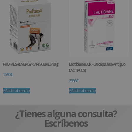
PROFAES4 ENERGY-C 14 SOBRES 10 g
Lactibiane DLR – 30 cápsulas (Antiguo
LACTIPLUS)
15.95
€
29.95
€
Añadir al carrito
Añadir al carrito
¿Tienes alguna consulta?
Escríbenos