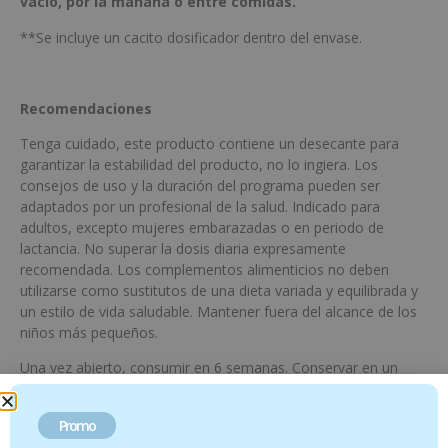
vacío, por la mañana o entre comidas.
**Se incluye un cacito dosificador dentro del envase.
Recomendaciones
Tenga cuidado, este producto contiene un desecante para
garantizar la estabilidad del producto, no lo ingiera. Los
consejos de uso y la duración del programa pueden ser
adaptados por un profesional de la salud. Indicado para
adultos, excepto mujeres embarazadas o en periodo de
lactancia. No superar la dosis diaria expresamente
recomendada. Los complementos alimenticios no deben
utilizarse como sustitutos de una dieta variada y equilibrada y
un estilo de vida saludable. Mantener fuera del alcance de los
niños más pequeños.
Una vez abierto, consumir en 6 semanas. Conservar en un
lugar fresco y seco, protegido de la luz. Cerrar correctamente
después de su apertura.
Promo