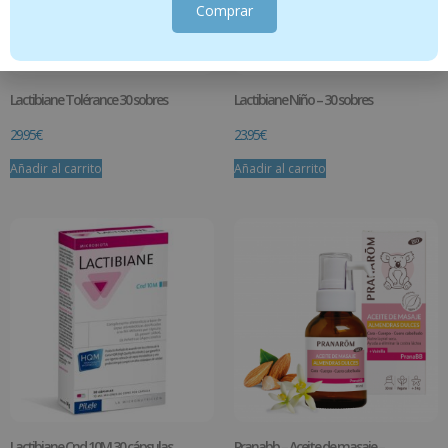
Comprar
Lactibiane Tolérance 30 sobres
Lactibiane Niño – 30 sobres
29.95
€
23.95
€
Añadir al carrito
Añadir al carrito
Lactibiane Cnd 10M 30 cápsulas
Pranabb – Aceite de masaje –