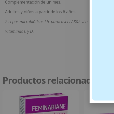
Complementación de un mes.
Adultos y niños a partir de los 6 años
2 cepas microbióticas Lb. paracasei LA802 yLb. acidophilus 
Vitaminas C y D.
Productos relacionados