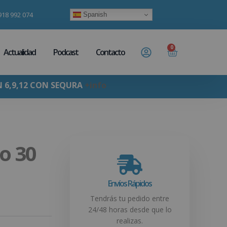
918 992 074
Spanish
0
Actualidad
Podcast
Contacto
N 6,9,12 CON SEQURA
+info
o 30
Envíos Rápidos
Tendrás tu pedido entre
24/48 horas desde que lo
realizas.