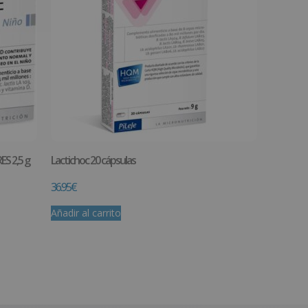
S 2,5 g
Lactichoc 20 cápsulas
36.95
€
Añadir al carrito