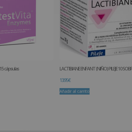
15 cápsulas
LACTIBIANE ENFANT (NIÑO) PILEJE 10 SOBRE
13.95
€
Añadir al carrito