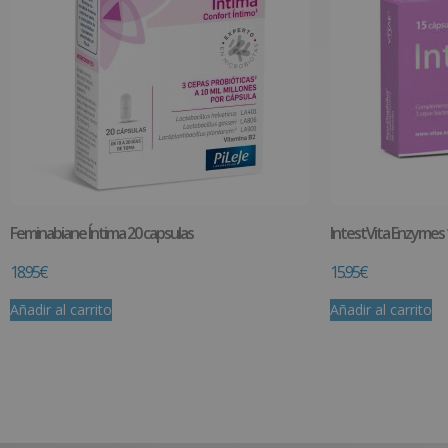
Feminabiane Íntima 20 capsulas
IntestVita Enzymes 
18.95
€
15.95
€
Añadir al carrito
Añadir al carrito