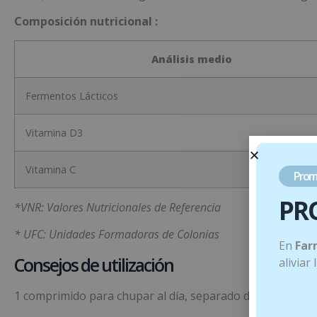
Composición nutricional :
Análisis medio
Fermentos Lácticos
Vitamina D3
Vitamina C
Prom
PR
*VNR: Valores Nutricionales de Referencia
* UFC: Unidades Formadoras de Colonias
En
Far
Consejos de utilización
aliviar
1 comprimido para chupar al día, separado de las comidas