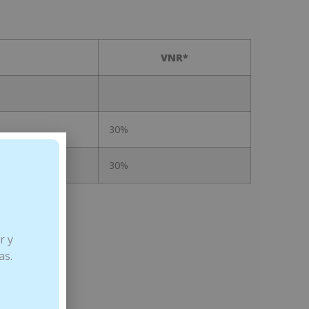
VNR*
30%
30%
r y
as.