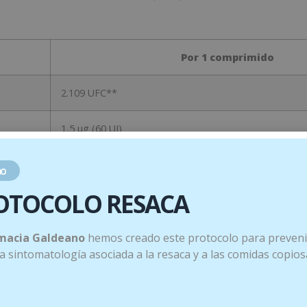
Por 1 comprimido
2.109 UFC**
1,5 µg (60 UI)
24mg
o
OTOCOLO RESACA
macia Galdeano
hemos creado este protocolo para preveni
 la sintomatología asociada a la resaca y a las comidas copios
.