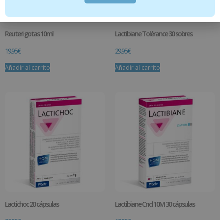
Reuteri gotas 10ml
Lactibiane Tolérance 30 sobres
19.95
€
29.95
€
Añadir al carrito
Añadir al carrito
Lactichoc 20 cápsulas
Lactibiane Cnd 10M 30 cápsulas