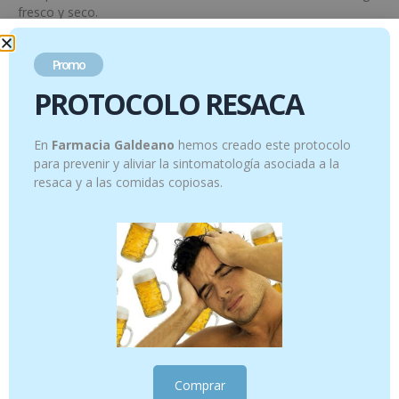
fresco y seco.
No sobrepasar la dosis diaria indicada.
Promo
Mantener fuera del alcance de los niños.
PROTOCOLO RESACA
Precauciones de empleo
Este complemento alimenticio no puede sustituir una dieta
En
Farmacia Galdeano
hemos creado este protocolo
variada y equilibrada ni un modo de vida sano.
para prevenir y aliviar la sintomatología asociada a la
resaca y a las comidas copiosas.
Productos relacionados
Comprar