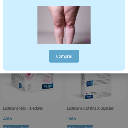
Lactibiane Tolérance 30 sobres
IntestVita One per Day 15 cápsulas
29.95
€
11.95
€
Añadir al carrito
Añadir al carrito
Comprar
Lactibiane Niño – 30 sobres
Lactibiane Cnd 10M 30 cápsulas
23.95
€
19.95
€
Añadir al carrito
Añadir al carrito