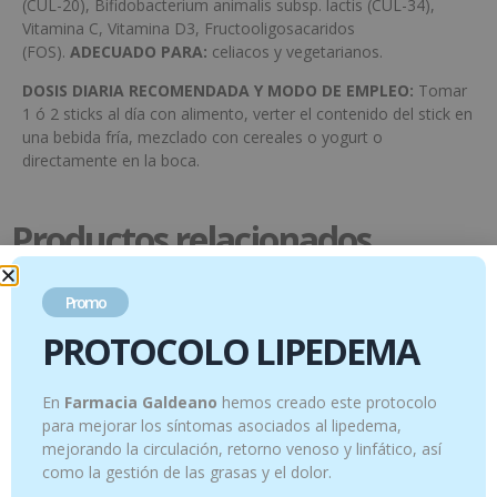
(CUL-20), Bifidobacterium animalis subsp. lactis (CUL-34),
Vitamina C, Vitamina D3, Fructooligosacaridos
(FOS).
ADECUADO PARA:
celiacos y vegetarianos.
DOSIS DIARIA RECOMENDADA Y MODO DE EMPLEO:
Tomar
1 ó 2 sticks al día con alimento, verter el contenido del stick en
una bebida fría, mezclado con cereales o yogurt o
directamente en la boca.
Productos relacionados
Promo
PROTOCOLO LIPEDEMA
En
Farmacia Galdeano
hemos creado este protocolo
para mejorar los síntomas asociados al lipedema,
mejorando la circulación, retorno venoso y linfático, así
como la gestión de las grasas y el dolor.