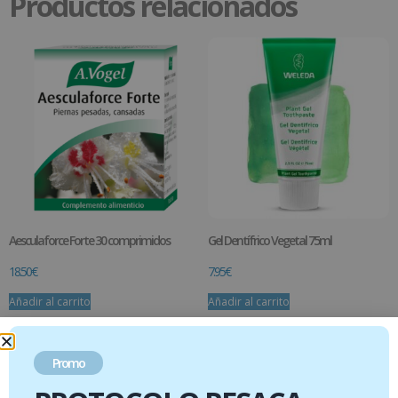
Productos relacionados
Aesculaforce Forte 30 comprimidos
Gel Dentífrico Vegetal 75ml
18.50
€
7.95
€
Añadir al carrito
Añadir al carrito
Promo