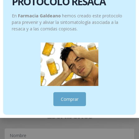
PROTOCOLO RESACA
En
Farmacia Galdeano
hemos creado este protocolo
para prevenir y aliviar la sintomatología asociada a la
resaca y a las comidas copiosas.
Manteca de Karité – 100 ml
Aromaforce – Cápsulas bronquios – 30
cápsulas
14.95
€
10.95
€
Añadir al carrito
Añadir al carrito
Comprar
¿Tienes alguna consulta?
Escríbenos