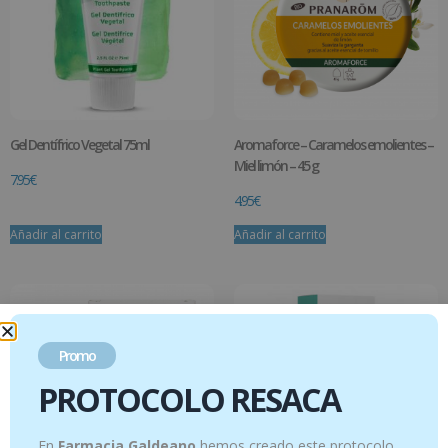
Gel Dentífrico Vegetal 75ml
Aromaforce – Caramelos emolientes –
Miel limón – 45 g
7.95
€
4.95
€
Añadir al carrito
Añadir al carrito
Promo
PROTOCOLO RESACA
En
Farmacia Galdeano
hemos creado este protocolo