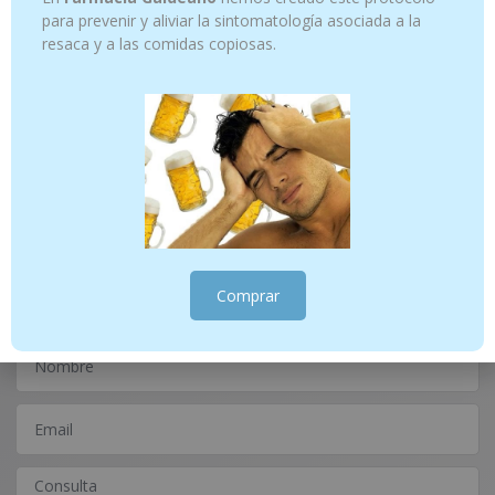
para prevenir y aliviar la sintomatología asociada a la
resaca y a las comidas copiosas.
Aromaforce – Cápsulas Defensas
Oti FAES BoriSEC Spray Otico 30 ML
naturales – 30 cápsulas
10.95
€
12.95
€
Añadir al carrito
Añadir al carrito
¿Tienes alguna consulta?
Escríbenos
Comprar