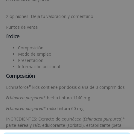
2 opiniones
Deja tu valoración y comentario
Puntos de venta
índice
Composición
Modo de empleo
Presentación
Información adicional
Composición
®
Echinaforce
kids contiene por dosis diaria de 3 comprimidos:
Echinacea purpurea
* herba tintura 1140 mg
Echinacea purpurea
* radix tintura 60 mg
INGREDIENTES: Extracto de equinácea (
Echinacea purpurea
)*
parte aérea y raíz, edulcorante (sorbitol), estabilizante (beta
ciclodextrina), antiaglomerantes (sílice coloidal, estearato