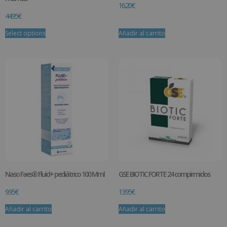
16.20
€
44.95
€
Select options
Añadir al carrito
Naso Faes® Fluid+ pediátrico 100 Mml
GSE BIOTIC FORTE 24 compirmidos
9.95
€
13.95
€
Añadir al carrito
Añadir al carrito