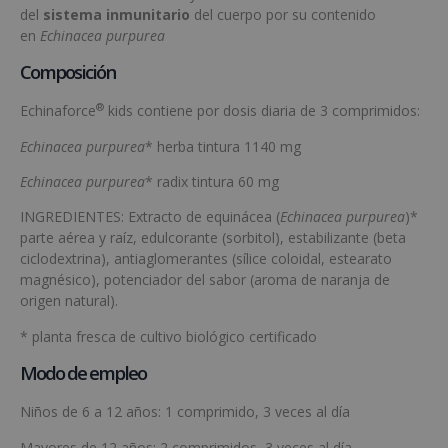
del
sistema inmunitario
del cuerpo por su contenido
en
Echinacea purpurea
Composición
®
Echinaforce
kids contiene por dosis diaria de 3 comprimidos:
Echinacea purpurea
* herba tintura 1140 mg
Echinacea purpurea
* radix tintura 60 mg
INGREDIENTES: Extracto de equinácea (
Echinacea purpurea
)*
parte aérea y raíz, edulcorante (sorbitol), estabilizante (beta
ciclodextrina), antiaglomerantes (sílice coloidal, estearato
magnésico), potenciador del sabor (aroma de naranja de
origen natural).
* planta fresca de cultivo biológico certificado
Modo de empleo
Niños de 6 a 12 años: 1 comprimido, 3 veces al día
Mayores de 12 años: 2 comprimidos, 3 veces al día