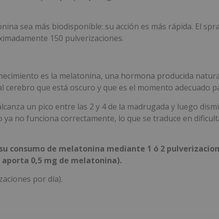
onina sea más biodisponible: su acción es más rápida. El spr
roximadamente 150 pulverizaciones.
ecimiento es la melatonina, una hormona producida natural
ma al cerebro que está oscuro y que es el momento adecuado p
alcanza un pico entre las 2 y 4 de la madrugada y luego dis
 ya no funciona correctamente, lo que se traduce en dificul
 su consumo de melatonina mediante 1 ó 2 pulverizacion
n aporta 0,5 mg de melatonina).
zaciones por día).