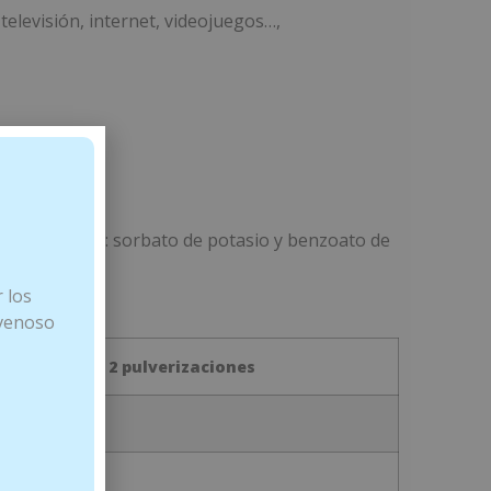
televisión, internet, videojuegos…,
, conservantes: sorbato de potasio y benzoato de
 los
 venoso
2 pulverizaciones
 mg
75 mg