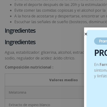
Evite el deporte después de las 20h y la estimulació
Evite comer las comidas copiosas y el alcohol por la
A la hora de acostarse y despertarse, encontrar un 
Escuchar las señales de sueño (bostezos, disminución
Ingredientes
Ingredientes
Prom
PR
Agua, estabilizador: glicerina, alcohol, extracto de esp
sodio, regulador de acidez: ácido cítrico.
En
Far
Composición nutricional :
síntoma
y linfá
Valores medios
Melatonina
Extracto de espino blanco