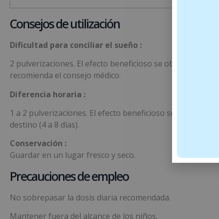
Consejos de utilización
Dificultad para conciliar el sueño :
2 pulverizaciones. El efecto beneficioso se obtiene por 
recomienda el consejo médico.
Diferencia horaria :
1 a 2 pulverizaciones. El efecto beneficioso se obtiene co
destino (4 a 8 días).
Conservación :
Guardar en un lugar fresco y seco.
Precauciones de empleo
No sobrepasar la dosis diaria recomendada.
Mantener fuera del alcance de los niños.