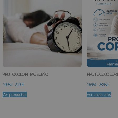
PROTOCOLO RITMO SUEÑO
PROTOCOLO CORT
10.95
€
-
22.90
€
16.95
€
-
28.95
€
Ver productos
Ver productos