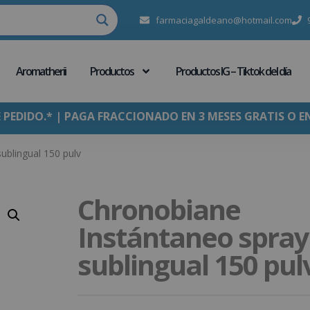
farmaciagaldeano@hotmail.com
Aromatherii
Productos
Productos IG – Tiktok del día
E PEDIDO.* | PAGA FRACCIONADO EN 3 MESES GRATIS O E
ublingual 150 pulv
Chronobiane
Instántaneo spray
sublingual 150 pul