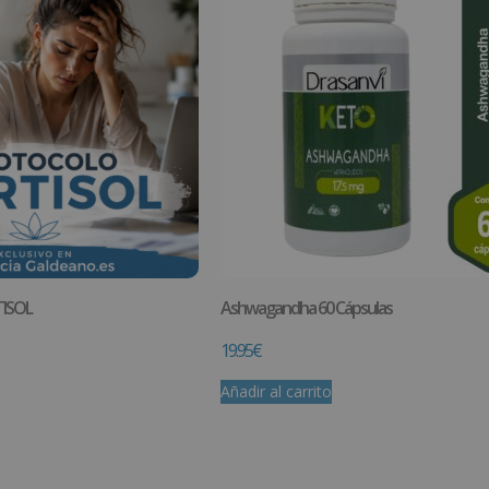
ISOL
Ashwagandha 60 Cápsulas
19.95
€
Añadir al carrito