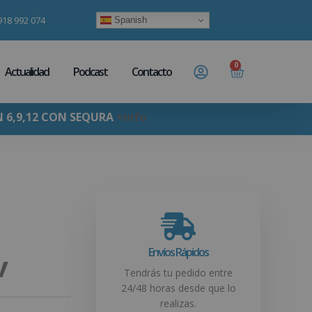
918 992 074
Spanish
0
Actualidad
Podcast
Contacto
N 6,9,12 CON SEQURA
+info
Envíos Rápidos
v
Tendrás tu pedido entre
24/48 horas desde que lo
realizas.