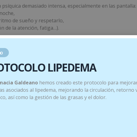
n psíquica demasiado intensa, especialmente en las pantalla: 
 noche,
ritmo de sueño y respetarlo,
 de la atención, fatiga…).
o
OTOCOLO LIPEDEMA
ino blanco Crataegus monogyna (tapas de flores), melatonina
macia Galdeano
hemos creado este protocolo para mejorar
s asociados al lipedema, mejorando la circulación, retorno
tico, así como la gestión de las grasas y el dolor.
1 pulverización
500 µg
1
4,98 mg
9,