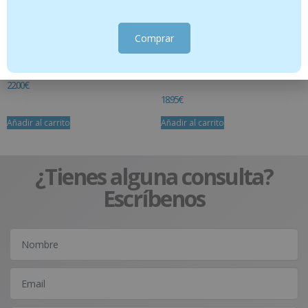
Comprar
Aminobalance 70 caps NHCO
Aromanoctis – Spray Sueño y relajación
– 150 ml
22.00
€
18.95
€
Añadir al carrito
Añadir al carrito
¿Tienes alguna consulta?
Escríbenos