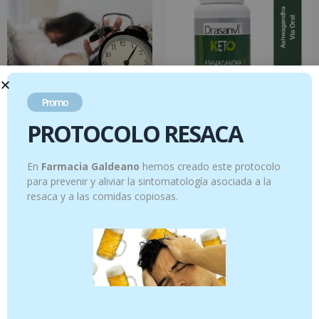
Promo
PROTOCOLO RESACA
PROTOCOLO RITMO SUEÑO
Ashwagandha 60 Cápsulas
10.95
€
-
22.90
€
19.95
€
En
Farmacia Galdeano
hemos creado este protocolo
para prevenir y aliviar la sintomatología asociada a la
Ver productos
Añadir al carrito
resaca y a las comidas copiosas.