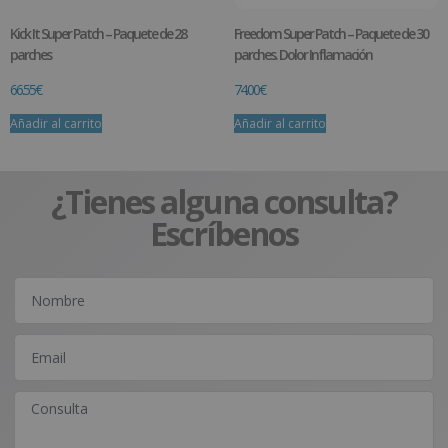
Kick It Super Patch – Paquete de 28
Freedom Super Patch – Paquete de 30
parches
parches. Dolor Inflamación
66.55
€
74.00
€
Añadir al carrito
Añadir al carrito
¿Tienes alguna consulta?
Escríbenos