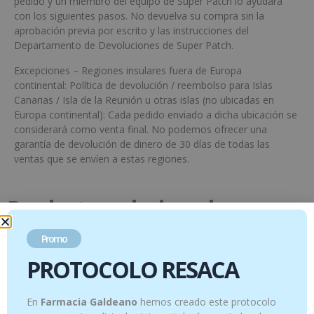
pedido y un miembro del equipo de Super Patch lo ayudará
con los siguientes pasos. No devuelva su compra sin la
aprobación previa por escrito y las instrucciones del
Departamento de Devoluciones de Super Patch.
Excepciones – Regiones insulares fuera de Europa
continental: Política de devolución / reembolso para Islas
Canarias / Isla de la Reunión u otras islas (no ubicadas en
Europa continental): Cada pedido enviado a dicha ubicación se
considerará como venta final. No podemos ofrecer una
garantía de devolución de dinero de 30 días de todas las
ventas que se envíen a estas regiones.
Productos relacionados
Promo
PROTOCOLO RESACA
En
Farmacia Galdeano
hemos creado este protocolo