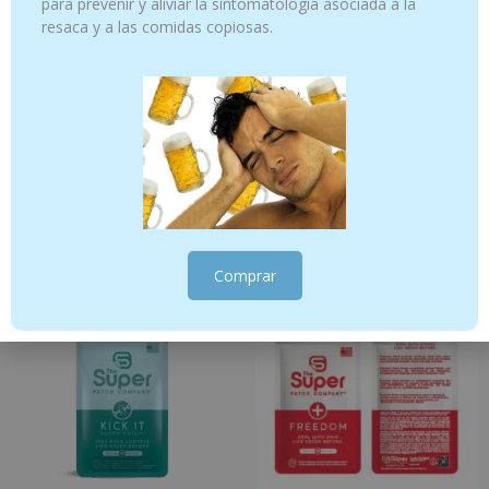
para prevenir y aliviar la sintomatología asociada a la
resaca y a las comidas copiosas.
Liberty Super Patch – Paquete de 7
Parche Defend Super – Paquete de 28
parches – Vértigo – Equilibrio
parches
22.00
€
66.55
€
Añadir al carrito
Añadir al carrito
Comprar