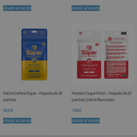
Añadir al carrito
Añadir al carrito
Parche Defend Super – Paquete de 28
Freedom Super Patch – Paquete de 30
parches
parches. Dolor Inflamación
66.55
€
74.00
€
Añadir al carrito
Añadir al carrito