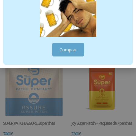
✔ Constancia
Cuando se trabaja con método, los resultados son más
visibles.
Productos relacionados
Comprar
SUPER PATCH ASSURE 30 parches
Joy Super Patch – Paquete de 7 parches
74.00
€
22.00
€