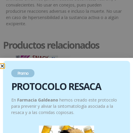
convalecientes. No usar en conejos, pues pueden
producirse reacciones adversas e incluso la muerte. No usar
en caso de hipersensibilidad a la sustancia activa o a algún
excipiente.
Productos relacionados
Promo
PROTOCOLO RESACA
En
Farmacia Galdeano
hemos creado este protocolo
para prevenir y aliviar la sintomatología asociada a la
resaca y a las comidas copiosas.
Joint snack Articulaciones 30 uds
Vetriderm loción tópica 350ml