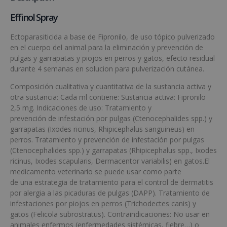
Effinol Spray
Ectoparasiticida a base de Fipronilo, de uso tópico pulverizado
en el cuerpo del animal para la eliminación y prevención de
pulgas y garrapatas y piojos en perros y gatos, efecto residual
durante 4 semanas en solucion para pulverización cutánea.
Composición cualitativa y cuantitativa de la sustancia activa y
otra sustancia: Cada ml contiene: Sustancia activa: Fipronilo
2,5 mg. Indicaciones de uso: Tratamiento y
prevención de infestación por pulgas (Ctenocephalides spp.) y
garrapatas (Ixodes ricinus, Rhipicephalus sanguineus) en
perros. Tratamiento y prevención de infestación por pulgas
(Ctenocephalides spp.) y garrapatas (Rhipicephalus spp., Ixodes
ricinus, Ixodes scapularis, Dermacentor variabilis) en gatos.El
medicamento veterinario se puede usar como parte
de una estrategia de tratamiento para el control de dermatitis
por alergia a las picaduras de pulgas (DAPP). Tratamiento de
infestaciones por piojos en perros (Trichodectes canis) y
gatos (Felicola subrostratus). Contraindicaciones: No usar en
animales enfermos (enfermedades sistémicas, fiebre…) o