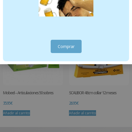
29.95
€
39.95
€
Añadir al carrito
Añadir al carrito
Comprar
Mobeel – Articulaciones 50 sobres
SCALIBOR 48cm collar 12 meses
35.95
€
26.95
€
Añadir al carrito
Añadir al carrito