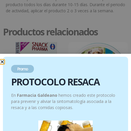
producto todos los días durante 10-15 días. Durante el periodo
de actividad, aplicar el producto 2 o 3 veces a la semana.
Productos relacionados
Promo
PROTOCOLO RESACA
En
Farmacia Galdeano
hemos creado este protocolo
para prevenir y aliviar la sintomatología asociada a la
resaca y a las comidas copiosas.
Joint snack Articulaciones 30 uds
Seresto Collar Antiparasitario para
perros <8kg
29.95
€
44.95
€