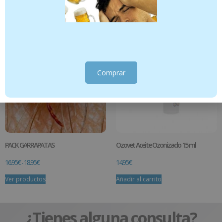
Añadir al carrito
Añadir al carrito
Comprar
PACK GARRAPATAS
Ozovet Aceite Ozonizado 15 ml
16.95
€
-
18.95
€
14.95
€
Ver productos
Añadir al carrito
¿Tienes alguna consulta?