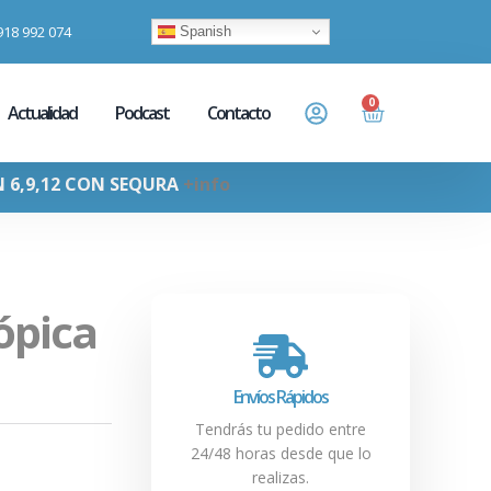
918 992 074
Spanish
0
Actualidad
Podcast
Contacto
N 6,9,12 CON SEQURA
+info
ópica
Envíos Rápidos
Tendrás tu pedido entre
24/48 horas desde que lo
realizas.