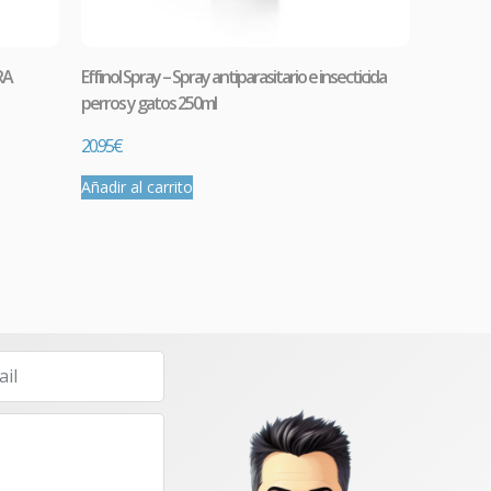
RA
Effinol Spray – Spray antiparasitario e insecticida
perros y gatos 250ml
20.95
€
Añadir al carrito