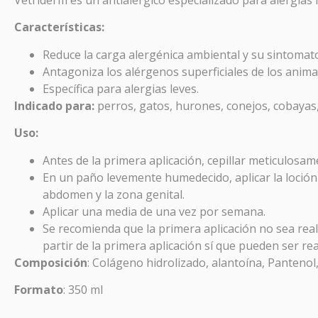
Características:
Reduce la carga alergénica ambiental y su sintomato
Antagoniza los alérgenos superficiales de los anima
Específica para alergias leves.
Indicado para:
perros, gatos, hurones, conejos, cobayas
Prom
Uso:
PR
Antes de la primera aplicación, cepillar meticulosam
En un paño levemente humedecido, aplicar la loción V
abdomen y la zona genital.
En
Far
Aplicar una media de una vez por semana.
síntoma
Se recomienda que la primera aplicación no sea real
y linfá
partir de la primera aplicación sí que pueden ser re
Composición
: Colágeno hidrolizado, alantoína, Pantenol
Formato
: 350 ml