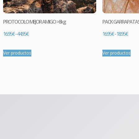
PROTOCOLO MEJOR AMIGO >8kg
PACK GARRAPATA
16.95
€
-
44.95
€
16.95
€
-
18.95
€
Ver productos
Ver productos