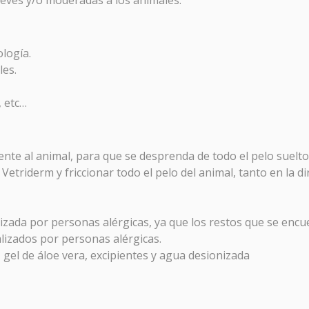
logía.
les.
, etc…
o
OTOCOLO LIPEDEMA
ente al animal, para que se desprenda de todo el pelo suelto
etriderm y friccionar todo el pelo del animal, tanto en la dir
macia Galdeano
hemos creado este protocolo para mejorar
s asociados al lipedema, mejorando la circulación, retorno
izada por personas alérgicas, ya que los restos que se encu
tico, así como la gestión de las grasas y el dolor.
alizados por personas alérgicas.
, gel de áloe vera, excipientes y agua desionizada