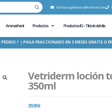
farmaciagaldeano@hotmail.com
Aromatherii
Productos
Productos IG – Tiktok del día
E PEDIDO.* | PAGA FRACCIONADO EN 3 MESES GRATIS O E
Vetriderm loción t
350ml
39.95
€