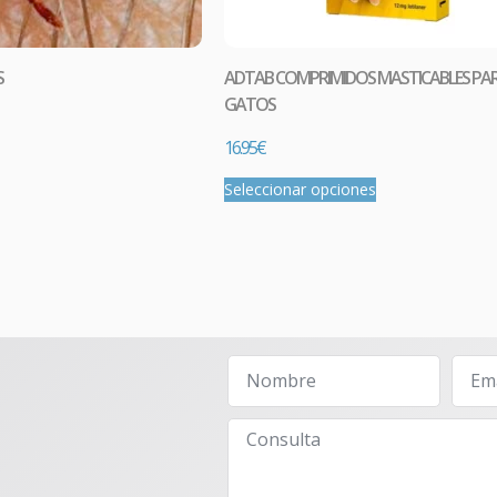
S
ADTAB COMPRIMIDOS MASTICABLES PA
GATOS
16.95
€
Seleccionar opciones