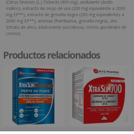
(Citrus Sinensis (L.) Osbeck) (400 mg), acidulante (ácido
málico), extracto de orujo de uva (200 mg equivalente a 2000
mg EP**), extracto de grosella negra (200 mg equivalentes a
2000 mg EP**), aromas (frambuesa, grosella negra), zinc
(citrato de zinc), edulcorante (sucralosa), cromo (picolinato de
cromo).
Productos relacionados
Forté Pharma XtraSlim Chrono Pérdida
XTRASLIM 700, 120 CAPSULAS