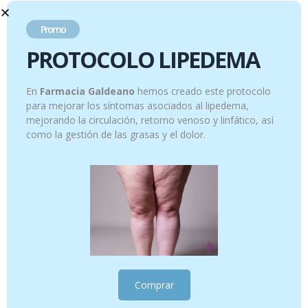
de peso 60 cápsulas
42.95
€
Promo
44.95
€
PROTOCOLO LIPEDEMA
Añadir al carrito
Añadir al carrito
En
Farmacia Galdeano
hemos creado este protocolo
para mejorar los síntomas asociados al lipedema,
mejorando la circulación, retorno venoso y linfático, así
como la gestión de las grasas y el dolor.
XTRASLIM 700 MEN 120 CAPSULAS
XTRASLIM 700 MUJER 120 CAPSULAS
43.95
€
42.95
€
Comprar
Añadir al carrito
Añadir al carrito