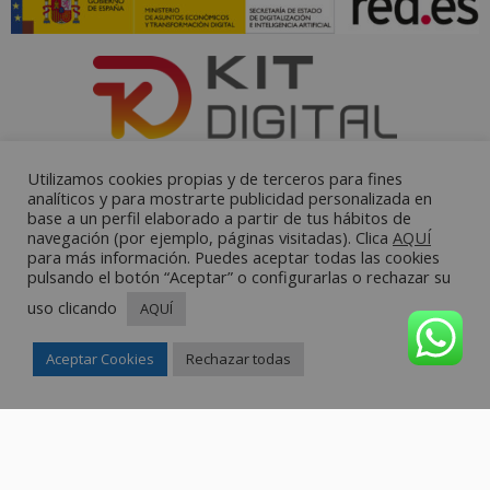
Utilizamos cookies propias y de terceros para fines
analíticos y para mostrarte publicidad personalizada en
base a un perfil elaborado a partir de tus hábitos de
navegación (por ejemplo, páginas visitadas). Clica
AQUÍ
para más información. Puedes aceptar todas las cookies
pulsando el botón “Aceptar” o configurarlas o rechazar su
uso clicando
AQUÍ
Aceptar Cookies
Rechazar todas