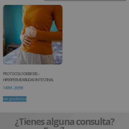
PROTOCOLO DISBIOSIS –
HIPERPERMEABILIDAD INTESTINAL
14.95
€
-
29.95
€
Ver productos
¿Tienes alguna consulta?