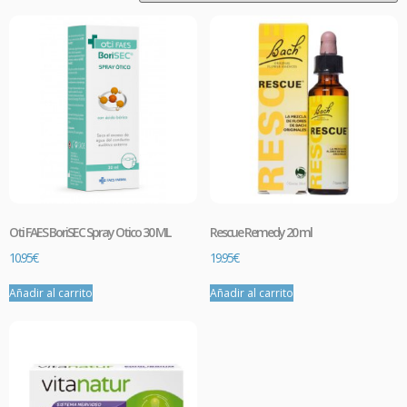
Oti FAES BoriSEC Spray Otico 30 ML
Rescue Remedy 20 ml
10.95
€
19.95
€
Añadir al carrito
Añadir al carrito