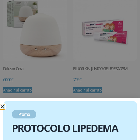
Difusor Cera
FLUOR KIN JUNIOR GEL FRESA 75M
60.00
€
7.95
€
Añadir al carrito
Añadir al carrito
Promo
PROTOCOLO LIPEDEMA