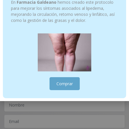
En
Farmacia Galdeano
hemos creado este protocolo
para mejorar los síntomas asociados al lipedema,
mejorando la circulación, retorno venoso y linfático, así
como la gestión de las grasas y el dolor.
Fluor Kin Enjuague infantil 500
GINGIKIN PLUS ENJUAGUE 500 ML
7.95
€
12.95
€
Añadir al carrito
Añadir al carrito
¿Tienes alguna consulta?
Escríbenos
Comprar