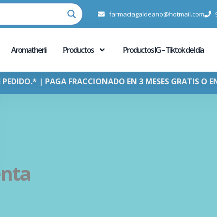
farmaciagaldeano@hotmail.com
Aromatherii
Productos
Productos IG – Tiktok del día
E PEDIDO.* | PAGA FRACCIONADO EN 3 MESES GRATIS O E
enta