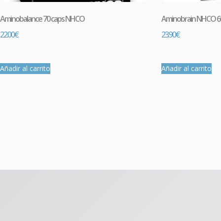
Aminobalance 70 caps NHCO
Aminobrain NHCO 6
22.00
€
23.90
€
Añadir al carrito
Añadir al carrito