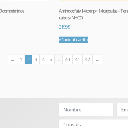
0 comprimidos
Aminocefaliv 14 comp+ 14 cápsulas – Ten
cabeza NHCO
21.95
€
Añadir al carrito
←
1
2
3
4
5
…
40
41
42
→