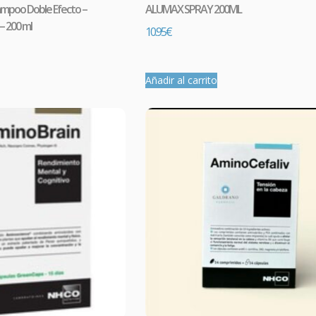
ampoo Doble Efecto –
ALUMAX SPRAY 200ML
 – 200 ml
10.95
€
Añadir al carrito