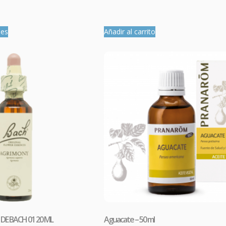
nes
Añadir al carrito
DE BACH 01 20 ML
Aguacate – 50 ml