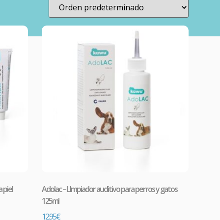
 piel
Adolac – LImpiador auditivo para perros y gatos
125ml
12.95
€