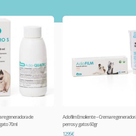
a regeneradora de
Adofilm Emoliente – Crema regeneradora
 gato 70ml
perros y gatos 60gr
12.95
€