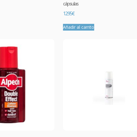
cápsulas
12.95
€
Añadir al carrito
Comprar