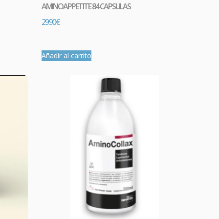
AMINOAPPETITE 84 CAPSULAS
29.90
€
Añadir al carrito