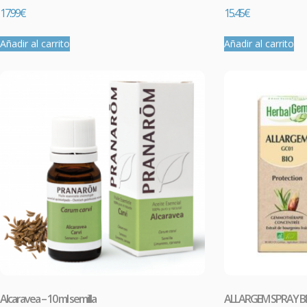
17.99
€
15.45
€
Añadir al carrito
Añadir al carrito
Prom
PR
En
Far
síntoma
y linfá
Alcaravea – 10 ml semilla
ALLARGEM SPRAY BI