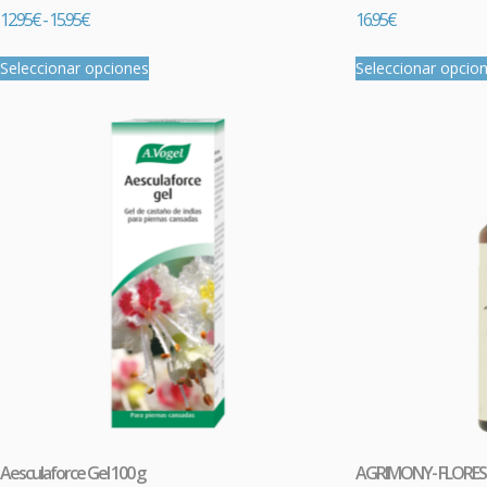
12.95
€
-
15.95
€
16.95
€
Seleccionar opciones
Seleccionar opcio
Aesculaforce Gel 100 g
AGRIMONY- FLORES 