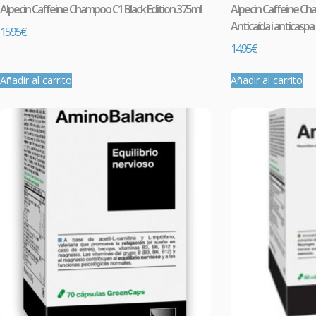
Alpecin Caffeine Champoo C1 Black Edition 375ml
Alpecin Caffeine Ch
Anticaída i anticaspa
15.95
€
14.95
€
Añadir al carrito
Añadir al carrito