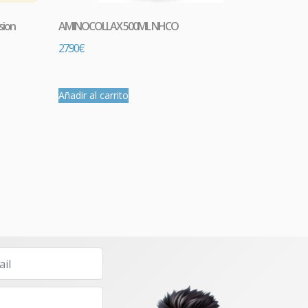
sion
AMINOCOLLAX 500ML NHCO
27.90
€
Añadir al carrito