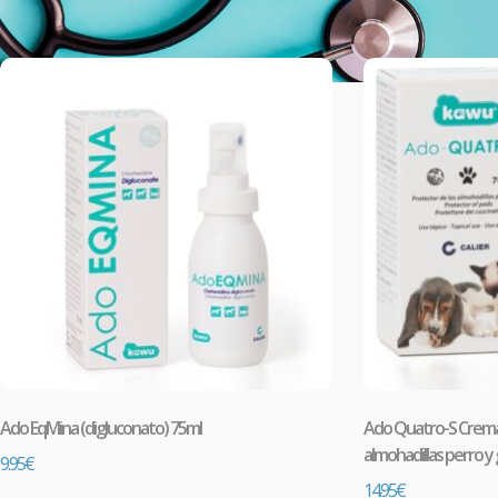
Ado EqMina (digluconato) 75ml
Ado Quatro-S Crem
almohadillas perro y
9.95
€
14.95
€