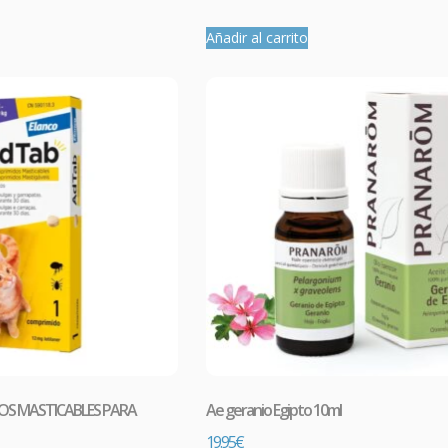
Añadir al carrito
S MASTICABLES PARA
Ae geranio Egipto 10ml
19.95
€