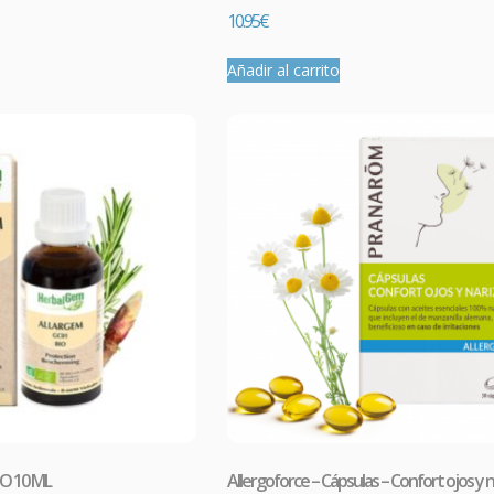
10.95
€
Añadir al carrito
o
OTOCOLO LIPEDEMA
macia Galdeano
hemos creado este protocolo para mejorar
s asociados al lipedema, mejorando la circulación, retorno
tico, así como la gestión de las grasas y el dolor.
O 10 ML
Allergoforce – Cápsulas – Confort ojos y na