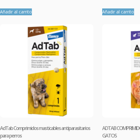
Añadir al carrito
Añadir al carrito
AdTab Comprimidos masticables antiparasitarios
ADTAB COMPRIMIDO
para perros
GATOS