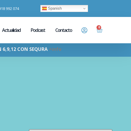
918 992 074
Spanish
0
Actualidad
Podcast
Contacto
N 6,9,12 CON SEQURA
+info