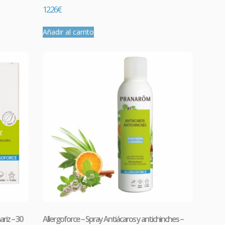
12.26
€
Añadir al carrito
 los
 venoso
riz – 30
Allergoforce – Spray Antiácaros y antichinches –