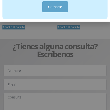
Comprar
Echinacea Bonbons 75 g
Biotta® Zanahoria – botella 500ml
2.60
€
4.57
€
Añadir al carrito
Añadir al carrito
¿Tienes alguna consulta?
Escríbenos