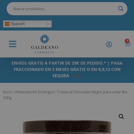
Spanish
0
ENVÍOS GRATIS A PARTIR DE 39€ DE PEDIDO.* | PAGA
FRACCIONADO EN 3 MESES GRATIS O EN 6,9,12 CON
SEQURA
+info
Inicio
/
Alimentación Ecológica
/ Crema al Chocolate Negro para untar Bio
200g