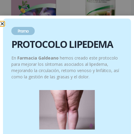
Promo
PROTOCOLO LIPEDEMA
Salvia bonbons 75 g
Herbamare® Original Bote 250 g
3.67
€
5.95
€
En
Farmacia Galdeano
hemos creado este protocolo
Añadir al carrito
Añadir al carrito
para mejorar los síntomas asociados al lipedema,
mejorando la circulación, retorno venoso y linfático, así
como la gestión de las grasas y el dolor.