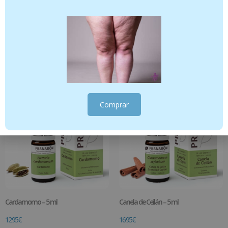
Clavo de especias – 10 ml
Cedro del Atlas – 10 ml
8.95
€
6.95
€
Añadir al carrito
Añadir al carrito
Comprar
Cardamomo – 5 ml
Canela de Ceilán – 5 ml
12.95
€
16.95
€