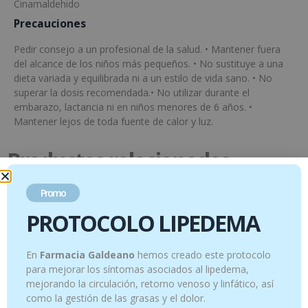
Cinamaldehido
Precauciones
Pedir consejo a un profesional de la salud. • Mantener fuera
del alcance de los niños más pequeños. • No sustituye a una
dieta variada y equilibrada ni a un estilo de vida sano. • No
superar la dosis recomendada.• No utilizar durante el
embarazo, lactancia ni en niños menores de 6 años. •
Mantener lejos de toda fuente de calor y luz.
Productos relacionados
Promo
PROTOCOLO LIPEDEMA
En
Farmacia Galdeano
hemos creado este protocolo
para mejorar los síntomas asociados al lipedema,
mejorando la circulación, retorno venoso y linfático, así
como la gestión de las grasas y el dolor.