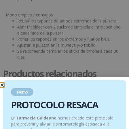
Modo empleo / consejos
Retirar los tapones de ambos extremos de la pulsera.
Abrir un blister con 2 sticks de citronela e introducir uno
a cada lado de la pulsera.
Poner los tapones en los extremos y fijarlos bien.
Ajustar la pulsera en la muñeca y/o tobillo.
Se recomienda cambiar los sticks de citronela cada 30
días.
Productos relacionados
Promo
PROTOCOLO RESACA
En
Farmacia Galdeano
hemos creado este protocolo
para prevenir y aliviar la sintomatología asociada a la