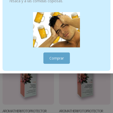
resaca y a las comidas copiosas.
Prim Bye Pic Pulsera Aromática con
PACK SOL Y MOSQUITOS FAMILIA
Citronela Adulto – Difusor de muñeca
15.95
€
Añadir al carrito
Ver productos
Comprar
AROMATHERII FOTOPROTECTOR
AROMATHERII FOTOPROTECTOR