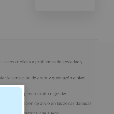
s casos conlleva a problemas de ansiedad y
iar la sensación de ardór y quemazón a nivel
mbién un estupendo tónico digestivo.
nerando sensación de alivio en las zonas dañadas.
tomatología gástrica y de sueño.