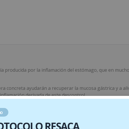
ía producida por la inflamación del estómago, que en mucho
 concreta ayudarán a recuperar la mucosa gástrica y a aliv
 inflamación derivada de este descontrol.
nera una agradable sensación de frio al tomarlo. Siendo ta
o
a mucosa gástrica y ayudará a que la flora se estabilice, ge
OTOCOLO RESACA
nsiedad y los picos de cortisol, por lo que mejorará la sin