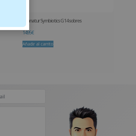
Vitanatur Symbiotics G 14 sobres
14.95
€
Añadir al carrito