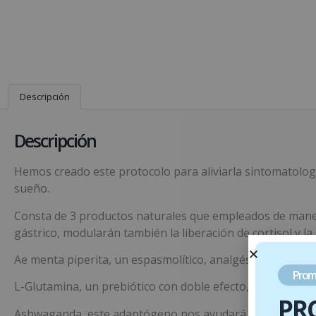
Descripción
Descripción
Hemos creado este protocolo para aliviarla sintomatolog
sueño.
Consta de 3 productos naturales que empleados de manera
gástrico, modularán también la liberación de cortisol y la
Ae menta piperita, un espasmolítico, analgésico y que ge
Prom
L-Glutamina, un prebiótico con doble efecto, recuperará l
PR
Ashwaganda, este adaptógeno nos ayudará a controlar la a