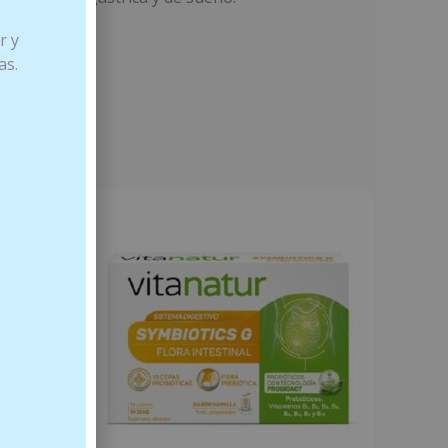
r y
as.