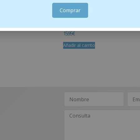
Comprar
15 cápsulas
PROFAES4 ENERGY-C 14 SOBRES 10 g
15.95
€
Añadir al carrito