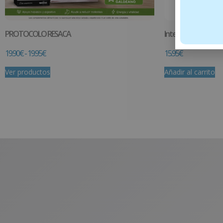
PROTOCOLO RESACA
IntestVita Enzymes 
19.90
€
-
19.95
€
15.95
€
Ver productos
Añadir al carrito