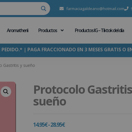
farmaciagaldeano@hotmail.com
Aromatherii
Productos
Productos IG – Tiktok del día
E PEDIDO.* | PAGA FRACCIONADO EN 3 MESES GRATIS O E
o Gastritis y sueño
Protocolo Gastritis
sueño
14.95
€
-
28.95
€