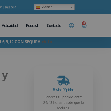
918 992 074
Spanish
0
Actualidad
Podcast
Contacto
N 6,9,12 CON SEQURA
+info
 y
Envíos Rápidos
Tendrás tu pedido entre
24/48 horas desde que lo
realizas.