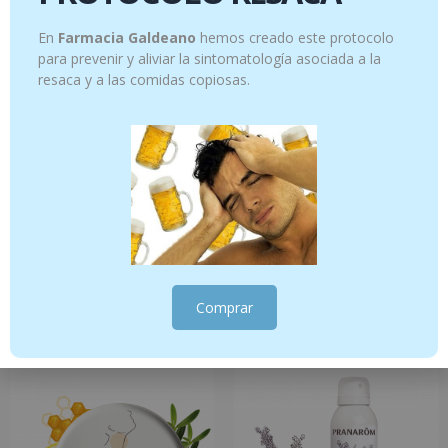
En
Farmacia Galdeano
hemos creado este protocolo
para prevenir y aliviar la sintomatología asociada a la
resaca y a las comidas copiosas.
PRANAROM AROMAFORCE JARABE TOS
PRANAROM BIO SPRAY NASAL 15 ML
JUNIOR 20 SOBRES
10.95
€
10.95
€
Comprar
Añadir al carrito
Añadir al carrito