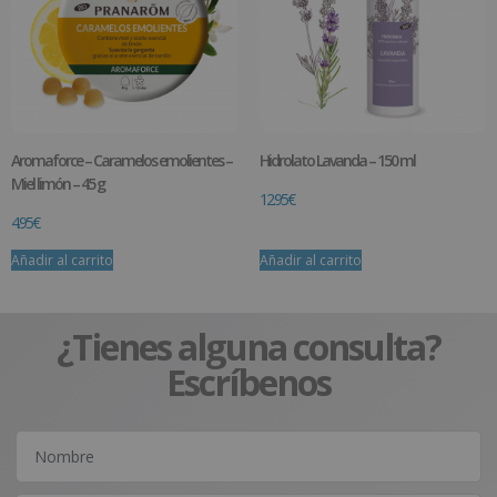
Aromaforce – Caramelos emolientes –
Hidrolato Lavanda – 150 ml
Miel limón – 45 g
12.95
€
4.95
€
Añadir al carrito
Añadir al carrito
¿Tienes alguna consulta?
Escríbenos