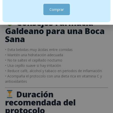
comidas
y del cepillado.
Comprar
Duración:
15–30 días
, se puede renovar.
Consejos Farmacia
Galdeano para una Boca
Sana
• Evita bebidas muy ácidas entre comidas
• Mantén una hidratación adecuada
• No te saltes el cepillado nocturno
• Usa cepillo suave si hay irritación
• Reduce café, alcohol y tabaco en periodos de inflamación
• Acompaña el protocolo con una dieta rica en vitamina C y
antioxidantes
Duración
recomendada del
protocolo