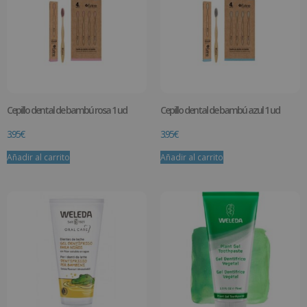
Cepillo dental de bambú rosa 1 ud
Cepillo dental de bambú azul 1 ud
3.95
€
3.95
€
Añadir al carrito
Añadir al carrito