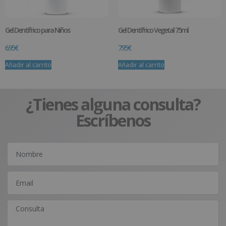
Gel Dentífrico para Niños
Gel Dentífrico Vegetal 75ml
6.95
€
7.95
€
Añadir al carrito
Añadir al carrito
¿Tienes alguna consulta?
Escríbenos