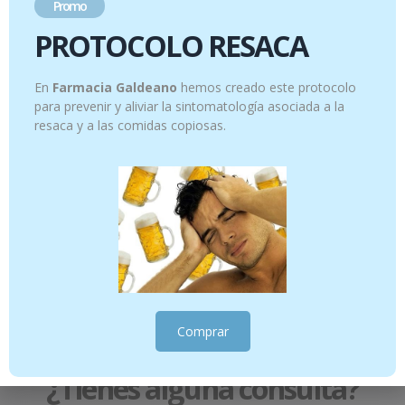
Añadir al carrito
Añadir al carrito
Promo
PROTOCOLO RESACA
En
Farmacia Galdeano
hemos creado este protocolo
para prevenir y aliviar la sintomatología asociada a la
resaca y a las comidas copiosas.
FLUOR KIN JUNIOR GEL FRESA 75M
GINGIKIN PLUS ENJUAGUE 500 ML
7.95
€
12.95
€
Añadir al carrito
Añadir al carrito
Comprar
¿Tienes alguna consulta?