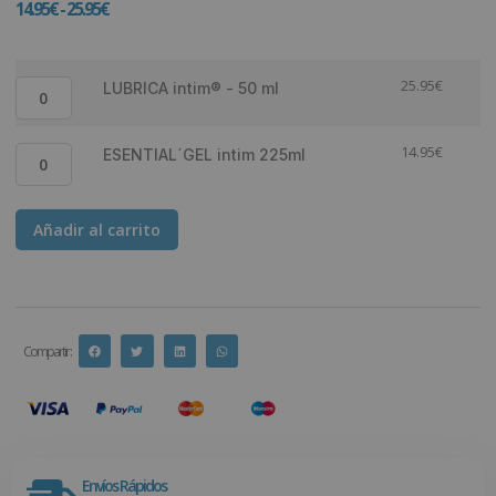
14.95
€
-
25.95
€
25.95
€
LUBRICA intim® - 50 ml
14.95
€
ESENTIAL´GEL intim 225ml
Añadir al carrito
Compartir :
Envíos Rápidos