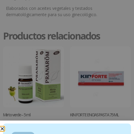
Elaborados con aceites vegetales y testados
dermatológicamente para su uso ginecológico.
Productos relacionados
Mirto verde – 5 ml
KIN FORTE ENCIAS PASTA 75 ML
14.95
€
5.19
€