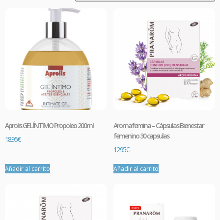
Aprolis GEL ÍNTIMO Propoleo 200ml
Aromafemina – Cápsulas Bienestar
femenino 30 capsulas
18.95
€
12.95
€
Añadir al carrito
Añadir al carrito