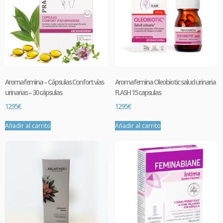
Aromafemina – Cápsulas Confort vías
Aromafemina Oleobiotic salud urinaria
urinarias – 30 cápsulas
FLASH 15 capsulas
12.95
€
12.95
€
Añadir al carrito
Añadir al carrito