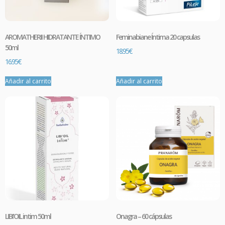
AROMATHERII HIDRATANTE ÍNTIMO
Feminabiane Íntima 20 capsulas
50ml
18.95
€
16.95
€
Añadir al carrito
Añadir al carrito
LIBI’OIL intim 50ml
Onagra – 60 cápsulas