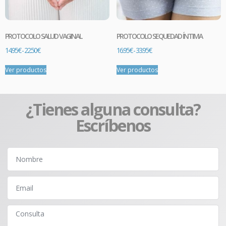
Comprar
PROTOCOLO SALUD VAGINAL
PROTOCOLO SEQUEDAD ÍNTIMA
14.95
€
-
22.50
€
16.95
€
-
33.95
€
Ver productos
Ver productos
¿Tienes alguna consulta?
Escríbenos