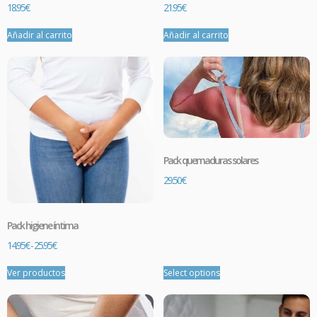
18.95
€
21.95
€
Añadir al carrito
Añadir al carrito
Pack quemaduras solares
29.50
€
Pack higiene íntima
14.95
€
-
25.95
€
Ver productos
Select options